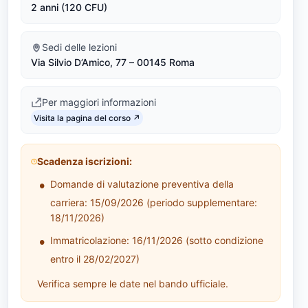
2 anni (120 CFU)
L
M
Sedi delle lezioni
Via Silvio D’Amico, 77 – 00145 Roma
-
7
Per maggiori informazioni
Link identifier #identifier__174502-4
7
Visita la pagina del corso ↗
)
Scadenza iscrizioni:
Domande di valutazione preventiva della
carriera: 15/09/2026 (periodo supplementare:
18/11/2026)
Immatricolazione: 16/11/2026 (sotto condizione
entro il 28/02/2027)
Verifica sempre le date nel bando ufficiale.