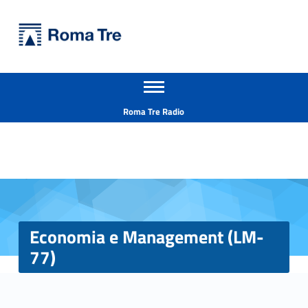
Primary Menu
Università Roma Tre
Economia e Management (LM-77) - Università Roma Tre
Apri il menu secondario
L’Università degli Studi Roma Tre è un’università giovane e per giovani, è nata nel 1992 ed è rapidamente cresciuta sia in termini di studenti che di corsi di studio offerti. Sono attivi 13 dipartimenti che offrono corsi di Laurea, Laurea magistrale, Master, Corsi di perfezionamento, Dottorati di ricerca e Scuole di specializzazione
Header info sidebar
Roma Tre Radio
Economia e Management (LM-
77)