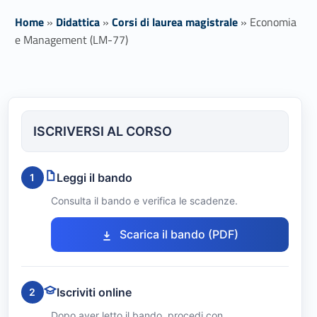
Home
»
Didattica
»
Corsi di laurea magistrale
»
Economia
e Management (LM-77)
E
c
ISCRIVERSI AL CORSO
o
n
Leggi il bando
1
o
Consulta il bando e verifica le scadenze.
m
Link identifier #identifier__13623-1
Scarica il bando (PDF)
i
a
Iscriviti online
2
e
Dopo aver letto il bando, procedi con