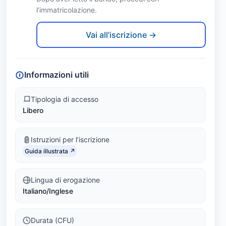
M
l’immatricolazione.
Link identifier #identifier__89119-2
a
Vai all’iscrizione →
n
a
Informazioni utili
g
Tipologia di accesso
Libero
e
m
Istruzioni per l’iscrizione
Link identifier #identifier__55324-3
e
Guida illustrata ↗
n
Lingua di erogazione
Italiano/Inglese
t
(
Durata (CFU)