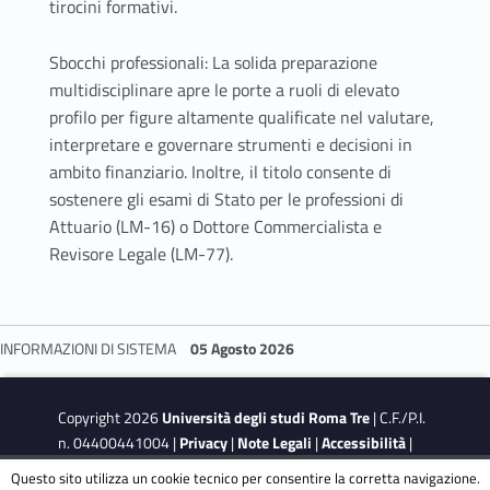
tirocini formativi.
Sbocchi professionali: La solida preparazione
multidisciplinare apre le porte a ruoli di elevato
profilo per figure altamente qualificate nel valutare,
interpretare e governare strumenti e decisioni in
ambito finanziario. Inoltre, il titolo consente di
sostenere gli esami di Stato per le professioni di
Attuario (LM-16) o Dottore Commercialista e
Revisore Legale (LM-77).
INFORMAZIONI DI SISTEMA
05 Agosto 2026
Skip back to navigation
Copyright 2026
Università degli studi Roma Tre
| C.F./P.I.
n. 04400441004 |
Privacy
|
Note Legali
|
Accessibilità
|
Obiettivi di accessibilità
|
Dichiarazione di accessibilità
Questo sito utilizza un cookie tecnico per consentire la corretta navigazione.