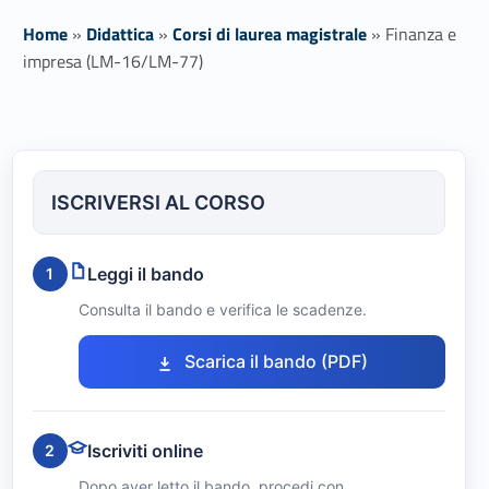
Home
»
Didattica
»
Corsi di laurea magistrale
»
Finanza e
impresa (LM-16/LM-77)
F
i
ISCRIVERSI AL CORSO
n
a
Leggi il bando
1
n
Consulta il bando e verifica le scadenze.
z
Link identifier #identifier__9878-1
Scarica il bando (PDF)
a
e
Iscriviti online
2
i
Dopo aver letto il bando, procedi con