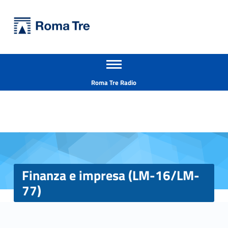
Primary Menu
Università Roma Tre
Finanza e impresa (LM-16/LM-77) - Università Roma Tre
Apri il menu secondario
L’Università degli Studi Roma Tre è un’università giovane e per giovani, è nata nel 1992 ed è rapidamente cresciuta sia in termini di studenti che di corsi di studio offerti. Sono attivi 13 dipartimenti che offrono corsi di Laurea, Laurea magistrale, Master, Corsi di perfezionamento, Dottorati di ricerca e Scuole di specializzazione
Header info sidebar
Roma Tre Radio
Finanza e impresa (LM-16/LM-
77)