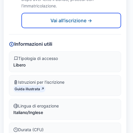
m
l’immatricolazione.
Link identifier #identifier__82707-2
p
Vai all’iscrizione →
r
e
Informazioni utili
s
Tipologia di accesso
Libero
a
(
Istruzioni per l’iscrizione
Link identifier #identifier__22547-3
L
Guida illustrata ↗
M
Lingua di erogazione
Italiano/Inglese
-
1
Durata (CFU)