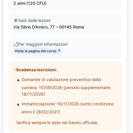
2 anni (120 CFU)
6
/
Sedi delle lezioni
Via Silvio D’Amico, 77 – 00145 Roma
L
M
Per maggiori informazioni
Link identifier #identifier__160247-4
-
Visita la pagina del corso ↗
7
Scadenza iscrizioni:
7
Domande di valutazione preventiva della
)
carriera: 15/09/2026 (periodo supplementare:
18/11/2026)
Immatricolazione: 16/11/2026 (sotto condizione
entro il 28/02/2027)
Verifica sempre le date nel bando ufficiale.