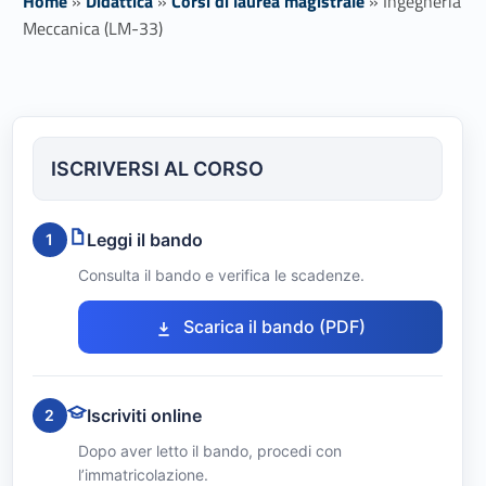
Home
»
Didattica
»
Corsi di laurea magistrale
»
Ingegneria
Meccanica (LM-33)
I
n
ISCRIVERSI AL CORSO
g
e
Leggi il bando
1
g
Consulta il bando e verifica le scadenze.
n
Link identifier #identifier__27226-1
Scarica il bando (PDF)
e
r
Iscriviti online
2
i
Dopo aver letto il bando, procedi con
l’immatricolazione.