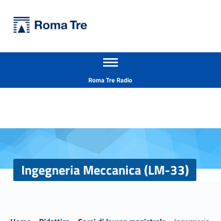
Primary Menu
Università Roma Tre
Ingegneria Meccanica (LM-33) - Università Roma Tre
Apri il menu secondario
L’Università degli Studi Roma Tre è un’università giovane e per giovani, è nata nel 1992 ed è rapidamente cresciuta sia in termini di studenti che di corsi di studio offerti. Sono attivi 13 dipartimenti che offrono corsi di Laurea, Laurea magistrale, Master, Corsi di perfezionamento, Dottorati di ricerca e Scuole di specializzazione
Header info sidebar
Roma Tre Radio
Ingegneria Meccanica (LM-33)