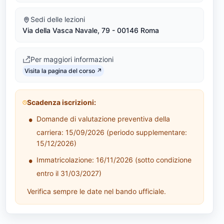
M
Sedi delle lezioni
Via della Vasca Navale, 79 - 00146 Roma
-
3
Per maggiori informazioni
Link identifier #identifier__36251-4
3
Visita la pagina del corso ↗
)
Scadenza iscrizioni:
Domande di valutazione preventiva della
carriera: 15/09/2026 (periodo supplementare:
15/12/2026)
Immatricolazione: 16/11/2026 (sotto condizione
entro il 31/03/2027)
Verifica sempre le date nel bando ufficiale.