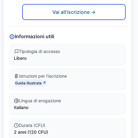
a
Link identifier #identifier__92782-2
M
Vai all’iscrizione →
e
c
Informazioni utili
c
Tipologia di accesso
Libero
a
n
Istruzioni per l’iscrizione
Link identifier #identifier__155489-3
i
Guida illustrata ↗
c
Lingua di erogazione
Italiano
a
(
Durata (CFU)
2 anni (120 CFU)
L