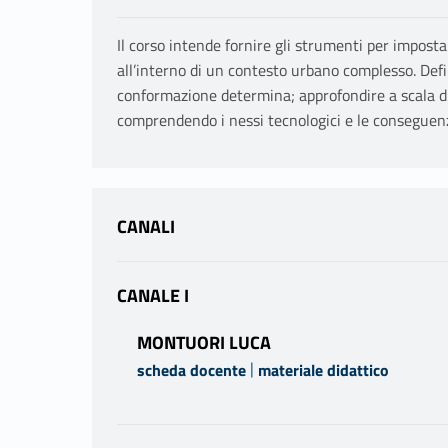
Il corso intende fornire gli strumenti per imposta
all’interno di un contesto urbano complesso. Defin
conformazione determina; approfondire a scala di 
comprendendo i nessi tecnologici e le conseguenz
CANALI
CANALE I
MONTUORI LUCA
|
scheda docente
materiale didattico
PROGRAMMA
il programma del corso prevede la progettazione