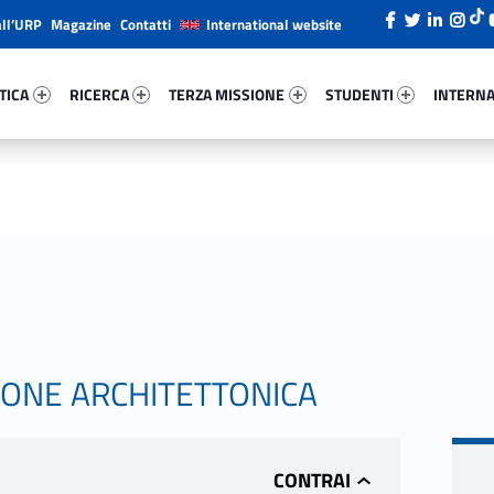
all’URP
Magazine
Contatti
International website
ica 50061-26
Ricerca 38419-38
Terza Missione 29211-49
Studenti 53009-66
Internazi
TICA
RICERCA
TERZA MISSIONE
STUDENTI
INTERNA
IONE ARCHITETTONICA