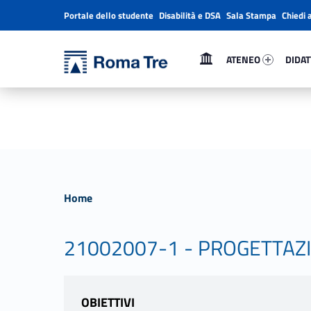
Portale dello studente
Disabilità e DSA
Sala Stampa
Chiedi 
Header info sidebar
Primary Menu
Ateneo 55544-1
Didatt
Università Roma Tre
Università Roma Tre
ATENEO
DIDAT
L’Università degli Studi Roma Tre è un’università giovane e per giovani, è nata nel 1992 ed è rapidamente cresciuta sia in termini di studenti che di corsi di studio offerti. Sono attivi 13 dipartimenti che offrono corsi di Laurea, Laurea magistrale, Master, Corsi di perfezionamento, Dottorati di ricerca e Scuole di specializzazione
Home
21002007-1 - PROGETTAZ
OBIETTIVI