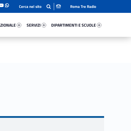
Roma Tre Radio
onale 92447-93
Servizi 20529-114
Dipartimenti E Scuole 64784-140
ZIONALE
SERVIZI
DIPARTIMENTI E SCUOLE