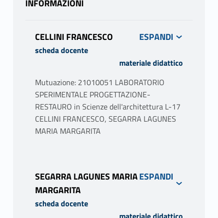
INFORMAZIONI
CELLINI FRANCESCO
scheda docente
materiale didattico
Mutuazione: 21010051 LABORATORIO
SPERIMENTALE PROGETTAZIONE-
RESTAURO in Scienze dell'architettura L-17
CELLINI FRANCESCO, SEGARRA LAGUNES
MARIA MARGARITA
PROGRAMMA
Il corso intende offrire agli studenti un
SEGARRA LAGUNES MARIA
percorso metodologico per affrontare, con
MARGARITA
piena consapevolezza, il restauro nonché
scheda docente
l'uso contemporaneo di edifici dotati di
materiale didattico