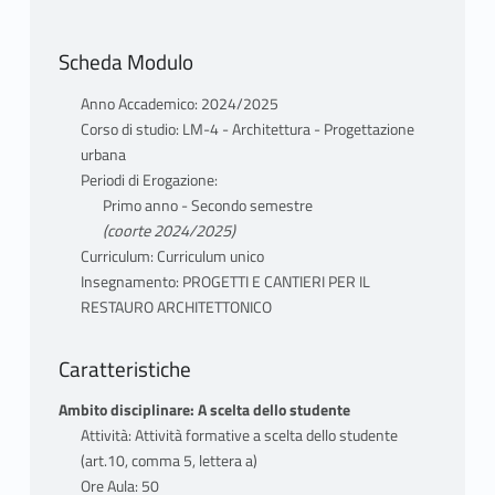
strumenti culturali e tecnici per la
progettazione in qualità del restauro
Scheda Modulo
dell’architettura antica, medioevale e
moderna.
Anno Accademico: 2024/2025
Il corso, pertanto, prevede una introduzione
Corso di studio: LM-4 - Architettura - Progettazione
sul metodo analitico, sullo scenario
urbana
normativo di riferimento e si concentra sulle
Periodi di Erogazione:
sintesi operative del processo progettuale ed
Primo anno - Secondo semestre
esecutivo del restauro architettonico di
(coorte 2024/2025)
genere filologico. La didattica, quindi,
Curriculum: Curriculum unico
svilupperà lo studio comparato dei Caratteri
Insegnamento: PROGETTI E CANTIERI PER IL
RESTAURO ARCHITETTONICO
costruttivi dell’edilizia storica e su questa
base illustrerà la metodica della
Progettazione architettonica del restauro.
Caratteristiche
Il processo progettuale ed esecutivo del
Ambito disciplinare: A scelta dello studente
restauro architettonico di genere filologico
Attività: Attività formative a scelta dello studente
verrà illustrato nel suo sviluppo
(art.10, comma 5, lettera a)
metodologico, dai preliminari analitici alle
Ore Aula: 50