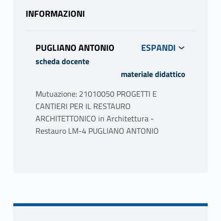
INFORMAZIONI
PUGLIANO ANTONIO
scheda docente
materiale didattico
Mutuazione: 21010050 PROGETTI E
CANTIERI PER IL RESTAURO
ARCHITETTONICO in Architettura -
Restauro LM-4 PUGLIANO ANTONIO
PROGRAMMA
Il Corso, destinato agli studenti delle Lauree
magistrali in Progettazione architettonica,
Progettazione urbana, Architettura -
Restauro, illustra la metodologia e gli