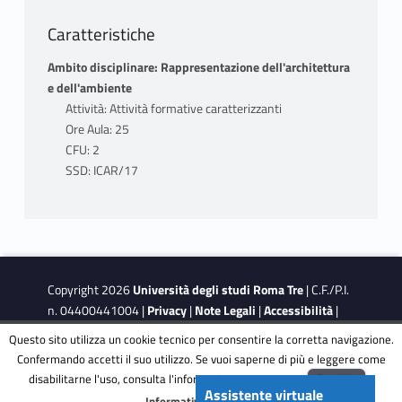
Caratteristiche
Ambito disciplinare: Rappresentazione dell'architettura
e dell'ambiente
Attività: Attività formative caratterizzanti
Ore Aula: 25
CFU: 2
SSD: ICAR/17
Copyright 2026
Università degli studi Roma Tre
| C.F./P.I.
n. 04400441004 |
Privacy
|
Note Legali
|
Accessibilità
|
Obiettivi di accessibilità
|
Dichiarazione di accessibilità
Questo sito utilizza un cookie tecnico per consentire la corretta navigazione.
Confermando accetti il suo utilizzo. Se vuoi saperne di più e leggere come
disabilitarne l'uso, consulta l'informativa estesa.
ENG
Accetta
This site is protected by reCAPTCHA and the Google
Privacy
Assistente virtuale
Menu
Informativa completa