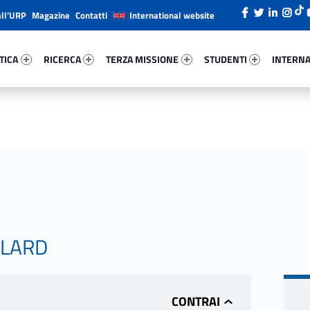
all’URP
Magazine
Contatti
International website
ica 26636-26
Ricerca 57002-38
Terza Missione 88045-49
Studenti 63673-66
Internazi
TICA
RICERCA
TERZA MISSIONE
STUDENTI
INTERNA
LLARD