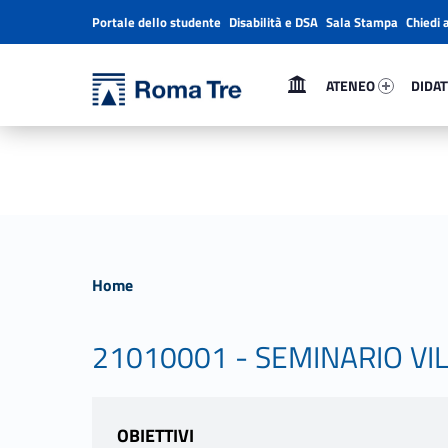
Portale dello studente
Disabilità e DSA
Sala Stampa
Chiedi 
Header info sidebar
Primary Menu
Ateneo 68288-1
Didatt
Università Roma Tre
Università Roma Tre
ATENEO
DIDAT
L’Università degli Studi Roma Tre è un’università giovane e per giovani, è nata nel 1992 ed è rapidamente cresciuta sia in termini di studenti che di corsi di studio offerti. Sono attivi 13 dipartimenti che offrono corsi di Laurea, Laurea magistrale, Master, Corsi di perfezionamento, Dottorati di ricerca e Scuole di specializzazione
Home
21010001 - SEMINARIO VI
OBIETTIVI