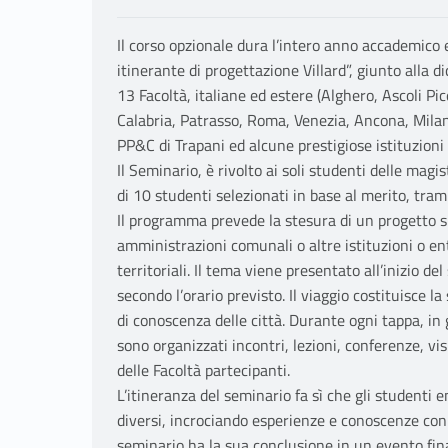
Il corso opzionale dura l’intero anno accademico 
itinerante di progettazione Villard”, giunto alla 
13 Facoltà, italiane ed estere (Alghero, Ascoli P
Calabria, Patrasso, Roma, Venezia, Ancona, Milan
PP&C di Trapani ed alcune prestigiose istituzioni 
Il Seminario, è rivolto ai soli studenti delle mag
di 10 studenti selezionati in base al merito, tram
Il programma prevede la stesura di un progetto s
amministrazioni comunali o altre istituzioni o en
territoriali. Il tema viene presentato all’inizio de
secondo l’orario previsto. Il viaggio costituisce 
di conoscenza delle città. Durante ogni tappa, in 
sono organizzati incontri, lezioni, conferenze, vi
delle Facoltà partecipanti.
L’itineranza del seminario fa sì che gli studenti en
diversi, incrociando esperienze e conoscenze con d
seminario ha la sua conclusione in un evento fin