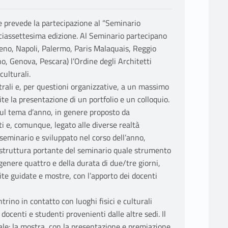
e prevede la partecipazione al “Seminario
diciassettesima edizione. Al Seminario partecipano
iceno, Napoli, Palermo, Paris Malaquais, Reggio
o, Genova, Pescara) l’Ordine degli Architetti
culturali.
istrali e, per questioni organizzative, a un massimo
ite la presentazione di un portfolio e un colloquio.
ul tema d’anno, in genere proposto da
ti e, comunque, legato alle diverse realtà
l seminario e sviluppato nel corso dell’anno,
la struttura portante del seminario quale strumento
genere quattro e della durata di due/tre giorni,
site guidate e mostre, con l’apporto dei docenti
trino in contatto con luoghi fisici e culturali
ocenti e studenti provenienti dalle altre sedi. Il
ale: la mostra, con la presentazione e premiazione