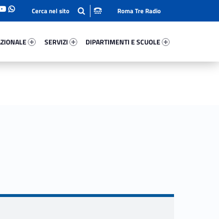
Roma Tre Radio
onale 75992-93
Servizi 38784-114
Dipartimenti E Scuole 89498-140
ZIONALE
SERVIZI
DIPARTIMENTI E SCUOLE