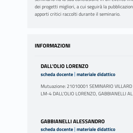
dei progetti migliori, a cui seguirà la pubblicazion
apporti critici raccolti durante il seminario.
INFORMAZIONI
DALL'OLIO LORENZO
|
scheda docente
materiale didattico
Mutuazione: 21010001 SEMINARIO VILLARD in 
LM-4 DALL'OLIO LORENZO, GABBIANELLI 
PROGRAMMA
Il programma della 25 edizione del Seminario 
GABBIANELLI ALESSANDRO
Villard sarà deciso dalla sede organizzatrice 
|
scheda docente
materiale didattico