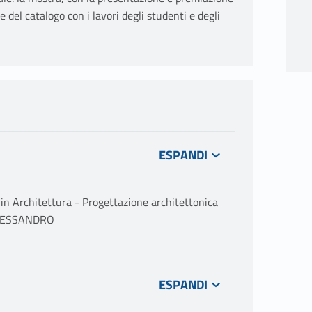
e del catalogo con i lavori degli studenti e degli
Architettura - Progettazione architettonica
ALESSANDRO
internazionale itinerante di Progettazione
a settembre 2023