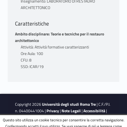
Insegnamento: LABORATORIO DI RESTAURO
ARCHITETTONICO
Caratteristiche
Ambito disciplinare: Teorie e tecniche per il restauro
architettonico
Attività: Attività formative caratterizzanti
Ore Aula: 100
CFU: 8
SSD: ICAR/19
Copyright 2026
Università degli studi Roma Tre
| C.F./P.I.
n. 04400441004 |
Privacy
|
Note Legali
|
Accessibilità
|
Obiettivi di accessibilità
|
Dichiarazione di accessibilità
Questo sito utilizza un cookie tecnico per consentire la corretta navigazione.
Confermando accetti il suo utilizzo. Se vuoi saperne di più e leggere come