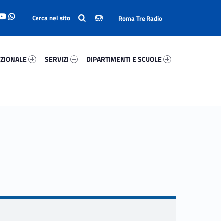
Roma Tre Radio
onale 25903-93
Servizi 78073-114
Dipartimenti E Scuole 15736-140
ZIONALE
SERVIZI
DIPARTIMENTI E SCUOLE