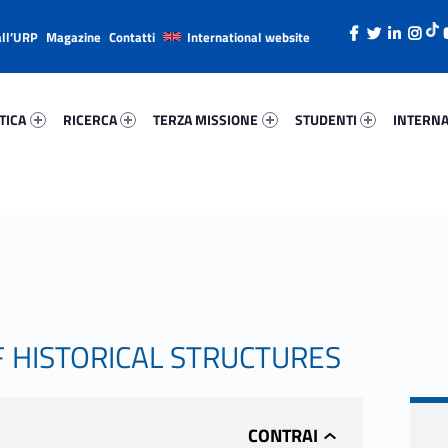
all’URP
Magazine
Contatti
International website
ica 91196-26
Ricerca 36935-38
Terza Missione 8513-49
Studenti 33878-66
Internazi
TICA
RICERCA
TERZA MISSIONE
STUDENTI
INTERNA
F HISTORICAL STRUCTURES