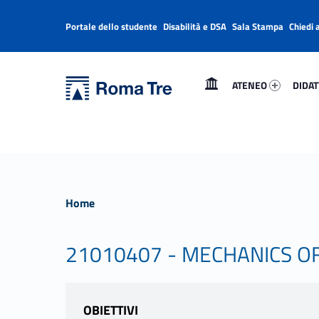
Portale dello studente
Disabilità e DSA
Sala Stampa
Chiedi 
Header info sidebar
Primary Menu
Ateneo 19745-1
Didatt
Università Roma Tre
Università Roma Tre
ATENEO
DIDAT
L’Università degli Studi Roma Tre è un’università giovane e per giovani, è nata nel 1992 ed è rapidamente cresciuta sia in termini di studenti che di corsi di studio offerti. Sono attivi 13 dipartimenti che offrono corsi di Laurea, Laurea magistrale, Master, Corsi di perfezionamento, Dottorati di ricerca e Scuole di specializzazione
Home
21010407 - MECHANICS O
OBIETTIVI