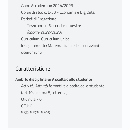
disuguaglianza. Teorema dei moltiplicatori di
Anno Accademico: 2024/2025
Lagrange (c.d. geometrica). Condizioni del
Corso di studio: L-33 - Economia e Big Data
secondo ordine per l’esistenza di massimi o
Periodi di Erogazione:
minimi locali con vincolo di uguaglianza
Terzo anno - Secondo semestre
(Hessiana orlata). Caso globale con vincolo
(coorte 2022/2023)
compatto. Rappresentazione geometrica del
Curriculum: Curriculum unico
problema vincolato. Cenni alle CN di Khun-
Insegnamento: Matematica per le applicazioni
Tucker. Funzioni omogenee: definizione e
economiche
proprietà geometriche. Teorema di Eulero
(c.d.). Applicazioni economiche: il problema
Caratteristiche
del consumatore.
Ambito disciplinare: A scelta dello studente
Parte II: Equazioni differenziali ordinarie e
Attività: Attività formative a scelta dello studente
sistemi di equazioni differenziali
(art.10, comma 5, lettera a)
Definizioni ed esempi. Modello di crescita
Ore Aula: 40
Malthusiana. Problema di Cauchy. Teorema
CFU: 6
generale di esistenza ed unicità della
SSD: SECS-S/06
soluzione (cenni). Equazioni differenziali
lineari del I ordine: struttura delle soluzioni,