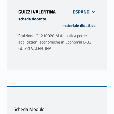
GUIZZI VALENTINA
scheda docente
materiale didattico
Fruizione: 21210028 Matematica per le
applicazioni economiche in Economia L-33
GUIZZI VALENTINA
PROGRAMMA
Parte I: Funzioni reali di più variabili reali -
Ottimizzazione vincolata
Funzioni vettoriali e matrice Jacobiana.
Derivazione di funzione composta. Teorema
della funzione implicita. Seconda proprietà
del gradiente (c.d.). Ottimizzazione vincolata:
Scheda Modulo
vincoli di uguaglianza e vincoli di