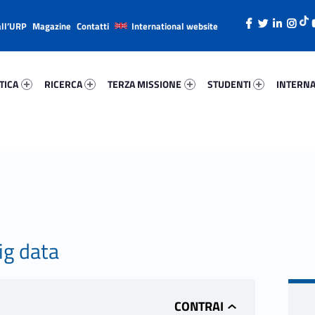
all’URP
Magazine
Contatti
International website
ica 81249-26
Ricerca 13811-38
Terza Missione 53197-49
Studenti 49169-66
Internazi
TICA
RICERCA
TERZA MISSIONE
STUDENTI
INTERNA
ig data