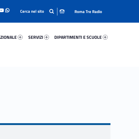
Roma Tre Radio
onale 15773-93
Servizi 39105-114
Dipartimenti E Scuole 85175-140
ZIONALE
SERVIZI
DIPARTIMENTI E SCUOLE