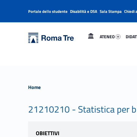
Portale dello studente
Disabilità e DSA
Sala Stampa
Chiedi 
Header info sidebar
Primary Menu
Ateneo 70390-1
Didatt
Università Roma Tre
Università Roma Tre
ATENEO
DIDAT
L’Università degli Studi Roma Tre è un’università giovane e per giovani, è nata nel 1992 ed è rapidamente cresciuta sia in termini di studenti che di corsi di studio offerti. Sono attivi 13 dipartimenti che offrono corsi di Laurea, Laurea magistrale, Master, Corsi di perfezionamento, Dottorati di ricerca e Scuole di specializzazione
Home
21210210 - Statistica per b
OBIETTIVI