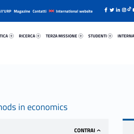
all’URP
Magazine
Contatti
International website
ica 87696-26
Ricerca 98299-38
Terza Missione 23964-49
Studenti 61976-66
Internazi
TICA
RICERCA
TERZA MISSIONE
STUDENTI
INTERNA
hods in economics