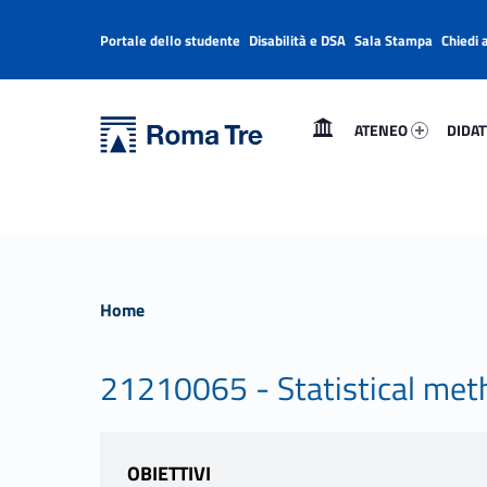
Portale dello studente
Disabilità e DSA
Sala Stampa
Chiedi 
Header info sidebar
Primary Menu
Ateneo 70444-1
Didatt
Università Roma Tre
Università Roma Tre
ATENEO
DIDAT
L’Università degli Studi Roma Tre è un’università giovane e per giovani, è nata nel 1992 ed è rapidamente cresciuta sia in termini di studenti che di corsi di studio offerti. Sono attivi 13 dipartimenti che offrono corsi di Laurea, Laurea magistrale, Master, Corsi di perfezionamento, Dottorati di ricerca e Scuole di specializzazione
Home
21210065 - Statistical met
OBIETTIVI