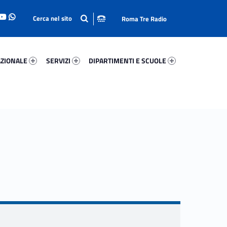
Roma Tre Radio
onale 43138-93
Servizi 13365-114
Dipartimenti E Scuole 76702-140
ZIONALE
SERVIZI
DIPARTIMENTI E SCUOLE