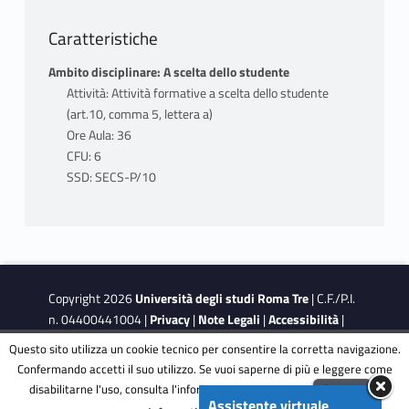
Caratteristiche
Ambito disciplinare: A scelta dello studente
Attività: Attività formative a scelta dello studente
(art.10, comma 5, lettera a)
Ore Aula: 36
CFU: 6
SSD: SECS-P/10
Copyright 2026
Università degli studi Roma Tre
| C.F./P.I.
n. 04400441004 |
Privacy
|
Note Legali
|
Accessibilità
|
Obiettivi di accessibilità
|
Dichiarazione di accessibilità
Questo sito utilizza un cookie tecnico per consentire la corretta navigazione.
Confermando accetti il suo utilizzo. Se vuoi saperne di più e leggere come
disabilitarne l'uso, consulta l'informativa estesa.
ENG
Accetta
This site is protected by reCAPTCHA and the Google
Privacy
Assistente virtuale
Menu