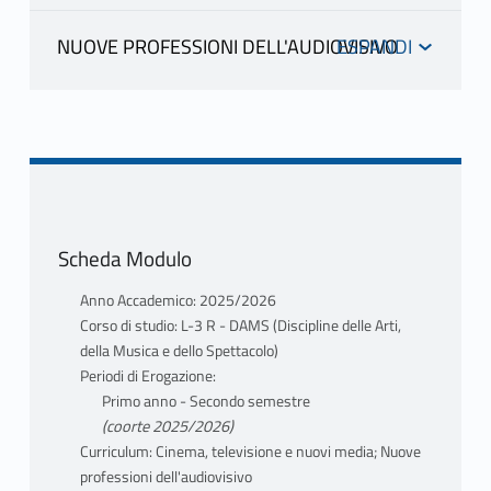
INFORMAZIONI
NUOVE PROFESSIONI DELL'AUDIOVISIVO
Mutuazione:
20710404 ORDINAMENTO
INFORMAZIONI
DEL SETTORE CINEMATOGRAFICO E
AUDIOVISIVO IN ITALIA E IN EUROPA in
DAMS (Discipline delle Arti, della Musica e
ZAMBARDINO BRUNO
dello Spettacolo) L-3 R ZAMBARDINO
BRUNO
Scheda Modulo
Anno Accademico: 2025/2026
Corso di studio: L-3 R - DAMS (Discipline delle Arti,
della Musica e dello Spettacolo)
Periodi di Erogazione:
Primo anno - Secondo semestre
(coorte 2025/2026)
Curriculum: Cinema, televisione e nuovi media; Nuove
professioni dell'audiovisivo