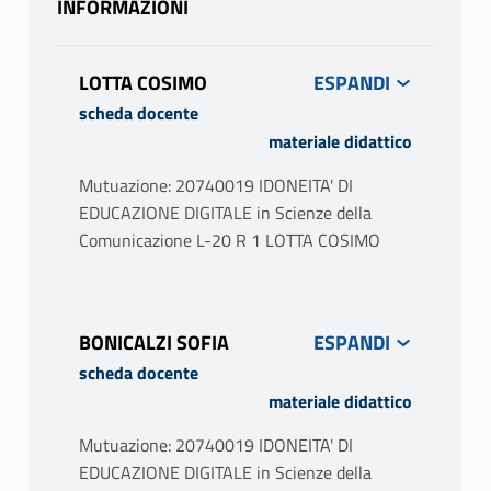
INFORMAZIONI
LOTTA COSIMO
scheda docente
materiale didattico
Mutuazione: 20740019 IDONEITA' DI
EDUCAZIONE DIGITALE in Scienze della
Comunicazione L-20 R 1 LOTTA COSIMO
PROGRAMMA
Il laboratorio sarà articolato in tre moduli
BONICALZI SOFIA
distinti:
scheda docente
• Etica e Intelligenza Artificiale, tenuto dalla
materiale didattico
prof.ssa Bonicalzi e dal prof. De Caro,
dedicato all’analisi delle implicazioni etiche e
Mutuazione: 20740019 IDONEITA' DI
sociali delle tecnologie intelligenti.
EDUCAZIONE DIGITALE in Scienze della