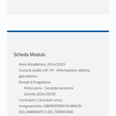
MODALITÀ FREQUENZA
L'idoneità viene maturata attraverso la
frequenza di minimo 36 ore di lezione
MODALITÀ VALUTAZIONE
L'idoneità viene maturata attraverso la
frequenza di minimo 36 ore di lezione
Scheda Modulo
Anno Accademico: 2024/2025
Corso di studio: LM-19 - Informazione, editoria,
giornalismo
Periodi di Erogazione:
Primo anno - Secondo semestre
(coorte 2024/2025)
Curriculum: Curriculum unico
Insegnamento: LABORATORIO DI ANALISI
DELL'AMBIENTE E DEL TERRITORIO