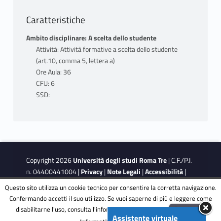
Caratteristiche
Ambito disciplinare: A scelta dello studente
Attività: Attività formative a scelta dello studente
(art.10, comma 5, lettera a)
Ore Aula: 36
CFU: 6
SSD:
Copyright 2026
Università degli studi Roma Tre
| C.F./P.I.
n. 04400441004 |
Privacy
|
Note Legali
|
Accessibilità
|
Obiettivi di accessibilità
|
Dichiarazione di accessibilità
Questo sito utilizza un cookie tecnico per consentire la corretta navigazione.
Confermando accetti il suo utilizzo. Se vuoi saperne di più e leggere come
disabilitarne l'uso, consulta l'informativa estesa.
ENG
Accetta
This site is protected by reCAPTCHA and the Google
Privacy
Assistente virtuale
Menu