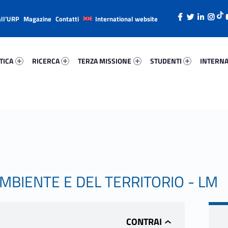
all’URP
Magazine
Contatti
International website
ica 80281-26
Ricerca 647-38
Terza Missione 80800-49
Studenti 65143-66
Internazi
TICA
RICERCA
TERZA MISSIONE
STUDENTI
INTERNA
AMBIENTE E DEL TERRITORIO - LM