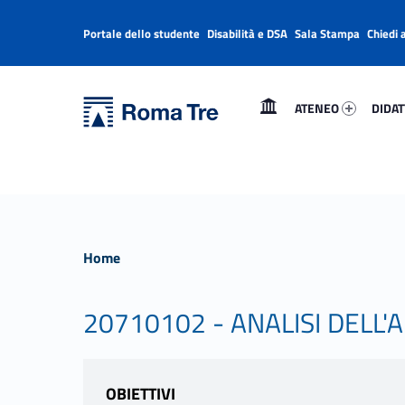
Portale dello studente
Disabilità e DSA
Sala Stampa
Chiedi 
Header info sidebar
Primary Menu
Ateneo 56232-1
Didatt
Università Roma Tre
Università Roma Tre
ATENEO
DIDAT
L’Università degli Studi Roma Tre è un’università giovane e per giovani, è nata nel 1992 ed è rapidamente cresciuta sia in termini di studenti che di corsi di studio offerti. Sono attivi 13 dipartimenti che offrono corsi di Laurea, Laurea magistrale, Master, Corsi di perfezionamento, Dottorati di ricerca e Scuole di specializzazione
Home
20710102 - ANALISI DELL'
OBIETTIVI