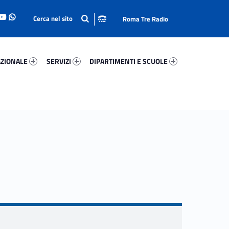
Roma Tre Radio
onale 28505-93
Servizi 30681-114
Dipartimenti E Scuole 34331-140
ZIONALE
SERVIZI
DIPARTIMENTI E SCUOLE