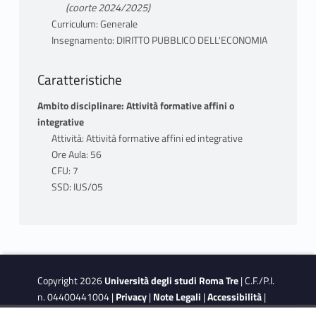
INFRASTRUTTURE);
(coorte 2024/2025)
3. LE REGOLE PER LE POLITICHE
Curriculum: Generale
DISTRIBUTIVE (LA POLITICA FISCALE, LA
Insegnamento: DIRITTO PUBBLICO DELL'ECONOMIA
POLITICA DI BILANCIO E LA POLITICA
TRIBUTARIA).
Caratteristiche
Ambito disciplinare: Attività formative affini o
integrative
Attività: Attività formative affini ed integrative
TESTI ADOTTATI
Ore Aula: 56
CARDI E., MERCATI ED ISTITUZIONI IN
CFU: 7
ITALIA, GIAPPICHELLI, TORINO, V EDIZIONE
SSD: IUS/05
2022 O, in alternativa, CARDI E., MERCATI E
ISTITUZIONI IN EUROPA, GIAPPICHELLI,
TORINO, 2024.
MODALITÀ VALUTAZIONE
Copyright 2026
Università degli studi Roma Tre
| C.F./P.I.
Prova orale
n. 04400441004 |
Privacy
|
Note Legali
|
Accessibilità
|
Obiettivi di accessibilità
|
Dichiarazione di accessibilità