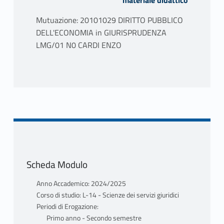
materiale didattico
Mutuazione: 20101029 DIRITTO PUBBLICO
DELL'ECONOMIA in GIURISPRUDENZA
LMG/01 N0 CARDI ENZO
PROGRAMMA
IL CORSO SI ARTICOLA SULL'ANALISI
DELL'INCIDENZA DELLE REGOLE
GIURIDICHE DEI FATTI ECONOMICI,
ARTICOLATO IN TRE PARTI:
1. LE REGOLE DELLO SCAMBIO
ECONOMICO (LA GOVERNANCE
Scheda Modulo
SOCIETARIA, LA CONCORRENZA, L'ATTIVITÀ
FINANZIARIA);
Anno Accademico: 2024/2025
2. LE REGOLE PER L'EFFICIENZA
Corso di studio: L-14 - Scienze dei servizi giuridici
ALLOCATIVA (IL MERCATO DEI BENI
Periodi di Erogazione:
PUBBLICI: LE RETI E I SERVIZI; LE
Primo anno - Secondo semestre