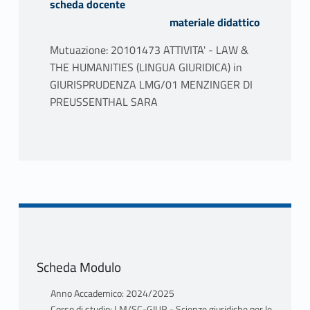
scheda docente
materiale didattico
Mutuazione: 20101473 ATTIVITA' - LAW &
THE HUMANITIES (LINGUA GIURIDICA) in
GIURISPRUDENZA LMG/01 MENZINGER DI
PREUSSENTHAL SARA
PROGRAMMA
Tutti i corsi in lingua inglese prevedono
l'assegnazione di 4 crediti per “Legal
English/Lingua giuridica” che verranno
assegnati dopo il superamento del relativo
esame. Per poter seguire i corsi in inglese e
Scheda Modulo
ottenere i 4 crediti aggiuntivi dell' “Attività -
Lingua giuridica” con l'esame finale, gli
Anno Accademico: 2024/2025
studenti devono essere in possesso di una
Corso di studio: LM/SC-GIUR - Scienze giuridiche per le