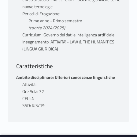
certificazione linguistica di livello B1. I 4
nuove tecnologie
crediti aggiuntivi della "Lingua giuridica"
Periodi di Erogazione:
possono essere assegnati una sola volta,
Primo anno - Primo semestre
cioè per un solo corso. I corsi denominati
(coorte 2024/2025)
“Lingua giuridica” non possono essere
Curriculum: Governo dei dati e intelligenza artificiale
selezionati come corsi individuali, ma solo
Insegnamento: ATTIVITA' - LAW & THE HUMANITIES
(LINGUA GIURIDICA)
essere aggiunti al corso corrispondente con
lo stesso nome.
Caratteristiche
Ambito disciplinare: Ulteriori conoscenze linguistiche
TESTI ADOTTATI
Attività:
Ogni settimana tematica sarà associata a
Ore Aula: 32
testi introduttivi che verranno
CFU: 4
progressivamente caricati sulla piattaforma
SSD: IUS/19
di Moodle di "Roma Tre" e su cui si svolgerà
la preparazione dell'esame.
MODALITÀ EROGAZIONE