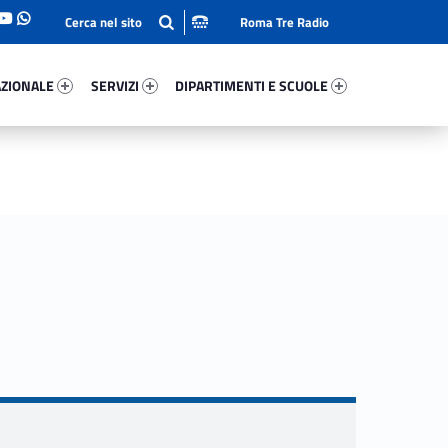
Roma Tre Radio
onale 99433-93
Servizi 97303-114
Dipartimenti E Scuole 37089-140
ZIONALE
SERVIZI
DIPARTIMENTI E SCUOLE