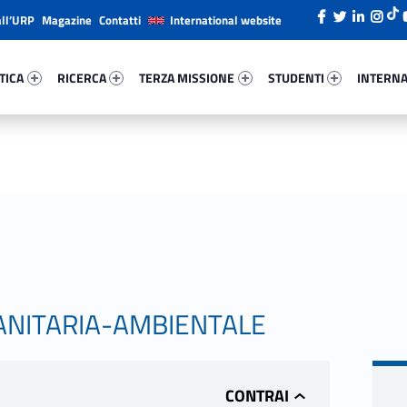
all’URP
Magazine
Contatti
International website
ica 85155-26
Ricerca 20392-38
Terza Missione 94880-49
Studenti 41769-66
Internazi
TICA
RICERCA
TERZA MISSIONE
STUDENTI
INTERNA
ANITARIA-AMBIENTALE