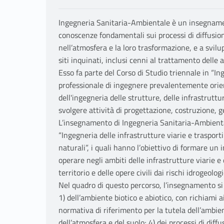
Ingegneria Sanitaria-Ambientale è un insegnament
conoscenze fondamentali sui processi di diffusione
nell’atmosfera e la loro trasformazione, e a svil
siti inquinati, inclusi cenni al trattamento delle
Esso fa parte del Corso di Studio triennale in “Ing
professionale di ingegnere prevalentemente orient
dell'ingegneria delle strutture, delle infrastruttu
svolgere attività di progettazione, costruzione, g
L’insegnamento di Ingegneria Sanitaria-Ambientale
“Ingegneria delle infrastrutture viarie e trasporti
naturali”, i quali hanno l’obiettivo di formare un 
operare negli ambiti delle infrastrutture viarie e 
territorio e delle opere civili dai rischi idrogeologi
Nel quadro di questo percorso, l’insegnamento s
1) dell’ambiente biotico e abiotico, con richiami ai
normativa di riferimento per la tutela dell’ambien
dell’atmosfera e del suolo; 4) dei processi di diff