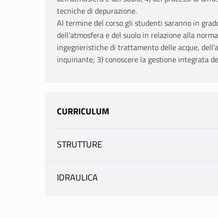
tecniche di depurazione.
Al termine del corso gli studenti saranno in grado
dell’atmosfera e del suolo in relazione alla norma
ingegneristiche di trattamento delle acque, dell’a
inquinante; 3) conoscere la gestione integrata dei 
CURRICULUM
STRUTTURE
INFORMAZIONI
IDRAULICA
INFORMAZIONI
FIORI ALDO
|
scheda docente
materiale didattico