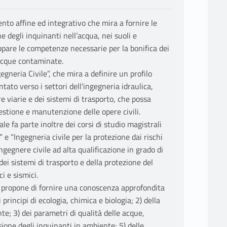
o affine ed integrativo che mira a fornire le
 degli inquinanti nell’acqua, nei suoli e
uppare le competenze necessarie per la bonifica dei
 acque contaminate.
egneria Civile”, che mira a definire un profilo
ato verso i settori dell'ingegneria idraulica,
re viarie e dei sistemi di trasporto, che possa
estione e manutenzione delle opere civili.
 fa parte inoltre dei corsi di studio magistrali
” e “Ingegneria civile per la protezione dai rischi
ingegnere civile ad alta qualificazione in grado di
dei sistemi di trasporto e della protezione del
ci e sismici.
i propone di fornire una conoscenza approfondita
 principi di ecologia, chimica e biologia; 2) della
te; 3) dei parametri di qualità delle acque,
usione degli inquinanti in ambiente; 5) delle