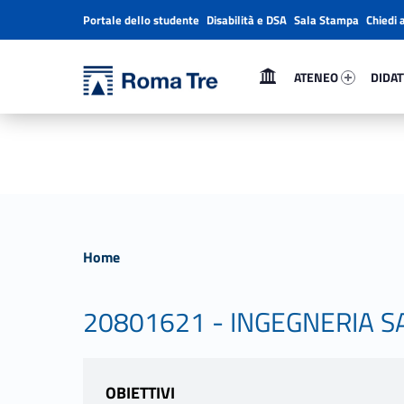
Portale dello studente
Disabilità e DSA
Sala Stampa
Chiedi 
Header info sidebar
Primary Menu
Ateneo 76856-1
Didatt
Università Roma Tre
Università Roma Tre
ATENEO
DIDAT
L’Università degli Studi Roma Tre è un’università giovane e per giovani, è nata nel 1992 ed è rapidamente cresciuta sia in termini di studenti che di corsi di studio offerti. Sono attivi 13 dipartimenti che offrono corsi di Laurea, Laurea magistrale, Master, Corsi di perfezionamento, Dottorati di ricerca e Scuole di specializzazione
Home
20801621 - INGEGNERIA S
OBIETTIVI