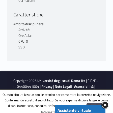
Curriculum:
Caratteristiche
Ambito disciplinare:
Attività:
Ore Aula:
CFU: 0
SSD:
Copyright 2026
Università degli studi Roma Tre
| C.F./P.I.
n. 04400441004 |
Privacy
|
Note Legali
|
Accessibilità
|
Obiettivi di accessibilità
|
Dichiarazione di accessibilità
Questo sito utilizza un cookie tecnico per consentire la corretta navigazione.
Confermando accetti il suo utilizzo. Se vuoi saperne di più e leggere come
disabilitarne l'uso, consulta l'informativa estesa.
ENG
Accetta
This site is protected by reCAPTCHA and the Google
Privacy
Assistente virtuale
Menu
Informativa completa
Policy
and
Terms of Service
apply.