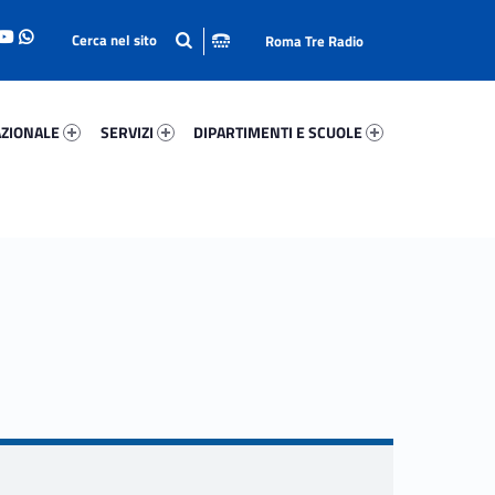
Roma Tre Radio
onale 39927-93
Servizi 86188-114
Dipartimenti E Scuole 69955-140
ZIONALE
SERVIZI
DIPARTIMENTI E SCUOLE