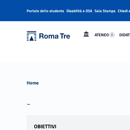
Portale dello studente
Disabilità e DSA
Sala Stampa
Chiedi 
Header info sidebar
Primary Menu
Ateneo 90161-1
Didatt
Università Roma Tre
Università Roma Tre
ATENEO
DIDAT
L’Università degli Studi Roma Tre è un’università giovane e per giovani, è nata nel 1992 ed è rapidamente cresciuta sia in termini di studenti che di corsi di studio offerti. Sono attivi 13 dipartimenti che offrono corsi di Laurea, Laurea magistrale, Master, Corsi di perfezionamento, Dottorati di ricerca e Scuole di specializzazione
Home
-
OBIETTIVI