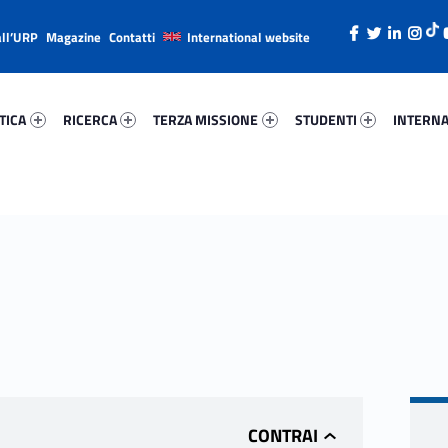
all’URP
Magazine
Contatti
International website
ica 59197-26
Ricerca 87097-38
Terza Missione 62163-49
Studenti 53451-66
Internazi
TICA
RICERCA
TERZA MISSIONE
STUDENTI
INTERNA