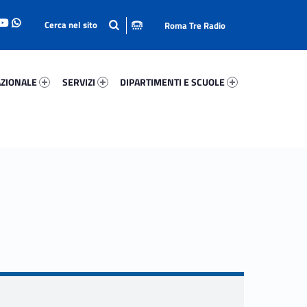
Roma Tre Radio
onale 63943-93
Servizi 24115-114
Dipartimenti E Scuole 13363-140
ZIONALE
SERVIZI
DIPARTIMENTI E SCUOLE