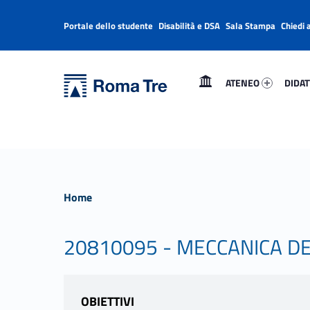
Portale dello studente
Disabilità e DSA
Sala Stampa
Chiedi 
Header info sidebar
Primary Menu
Ateneo 73116-1
Didatt
Università Roma Tre
Università Roma Tre
ATENEO
DIDAT
L’Università degli Studi Roma Tre è un’università giovane e per giovani, è nata nel 1992 ed è rapidamente cresciuta sia in termini di studenti che di corsi di studio offerti. Sono attivi 13 dipartimenti che offrono corsi di Laurea, Laurea magistrale, Master, Corsi di perfezionamento, Dottorati di ricerca e Scuole di specializzazione
Home
20810095 - MECCANICA DE
OBIETTIVI