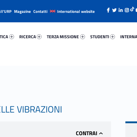
all’URP
Magazine
Contatti
International website
ica 75025-26
Ricerca 66223-38
Terza Missione 76320-49
Studenti 15761-66
Internazi
TICA
RICERCA
TERZA MISSIONE
STUDENTI
INTERNA
LLE VIBRAZIONI