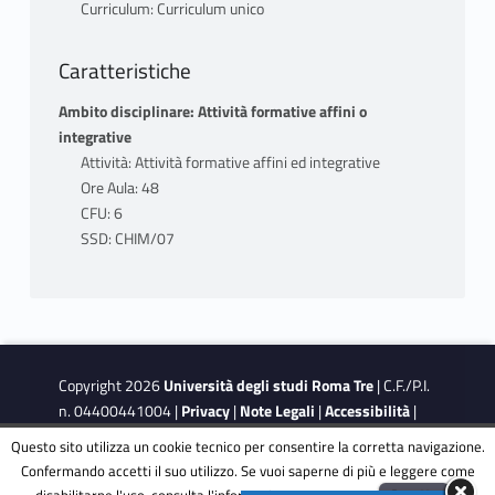
Curriculum: Curriculum unico
HOMO & LUMO; O.M. e teoria delle bande
5 Cenni di chimica organica
Caratteristiche
6 Solare termico e fotovoltaico: giunzione p-
n, celle tradizionali, meccanismo di
Ambito disciplinare: Attività formative affini o
funzionamento, materiali. Celle organiche:
integrative
DSSC, small molecule organic solar cell,
Attività: Attività formative affini ed integrative
polymer solar cell. LED, OLED. Tecnologia del
Ore Aula: 48
Silicio: purificazione e cristallizzazione
CFU: 6
(processi Siemens e Czochralski);
SSD: CHIM/07
raffinazione a zone
7 Tecniche indagine superficiale: SEM, EDX,
AFM, FTIR
8 Richiami di elettrochimica. Cenni di
conducibilità elettrica di soluzioni:
Copyright 2026
Università degli studi Roma Tre
| C.F./P.I.
conduttori elettronici e ionici; cenni di
n. 04400441004 |
Privacy
|
Note Legali
|
Accessibilità
|
struttura dei solidi (reticolo cristallini, indici
Obiettivi di accessibilità
|
Dichiarazione di accessibilità
Questo sito utilizza un cookie tecnico per consentire la corretta navigazione.
di Miller, difetti). Interfase elettrica;
Confermando accetti il suo utilizzo. Se vuoi saperne di più e leggere come
conduttanza (Legge di migrazione
disabilitarne l'uso, consulta l'informativa estesa.
ENG
Accetta