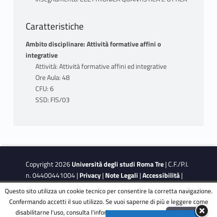
Caratteristiche
Ambito disciplinare: Attività formative affini o
integrative
Attività: Attività formative affini ed integrative
Ore Aula: 48
CFU: 6
SSD: FIS/03
Copyright 2026
Università degli studi Roma Tre
| C.F./P.I.
n. 04400441004 |
Privacy
|
Note Legali
|
Accessibilità
|
Obiettivi di accessibilità
|
Dichiarazione di accessibilità
Questo sito utilizza un cookie tecnico per consentire la corretta navigazione.
Confermando accetti il suo utilizzo. Se vuoi saperne di più e leggere come
disabilitarne l'uso, consulta l'informativa estesa.
ENG
Accetta
This site is protected by reCAPTCHA and the Google
Privacy