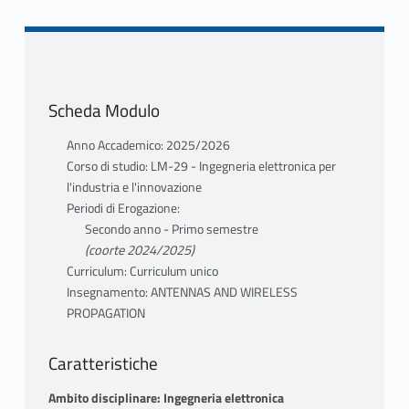
Metodo delle correnti indotte. Feed con
bassa cross-polarizzazione. Sistemi a doppio
riflettore. Radiazione da fenditura. Sintesi di
allineamenti di fenditure. Antenne planari a
microstriscia. Proprietà dei mezzi artificiali
Scheda Modulo
periodici e a band-gap elettromagnetico.
Applicazione alle antenne.
Anno Accademico: 2025/2026
Corso di studio: LM-29 - Ingegneria elettronica per
l'industria e l'innovazione
Diffusione della radiazione in ambiente
Periodi di Erogazione:
elettromagnetico complesso e casi canonici.
Secondo anno - Primo semestre
Scattering di un’onda piana da un cilindro
(coorte 2024/2025)
conduttore, polarizzazione E ed H. Cilindro
Curriculum: Curriculum unico
dielettrico.
Insegnamento: ANTENNAS AND WIRELESS
PROPAGATION
Propagazione fra punti fissi: presenza della
terra, onda superficiale e riflessione da terra
Caratteristiche
piatta. Indice di rifrazione per un mezzo
ionizzato. Curvatura dei raggi nel plasma
Ambito disciplinare: Ingegneria elettronica