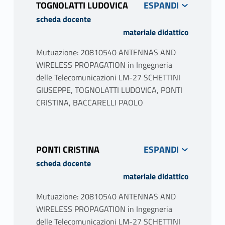
Fondamenti della radiazione
TOGNOLATTI LUDOVICA
elettromagnetica e parametri di un’antenna.
scheda docente
Radiazione da dipolo corto. Radiazione da un
materiale didattico
loop di corrente. Radiazione da una
distribuzione arbitraria di corrente. Dipolo a
Mutuazione: 20810540 ANTENNAS AND
lambda mezzi. Impedenza d’antenna.
WIRELESS PROPAGATION in Ingegneria
Antenna a dipolo ripiegato, a dipolo corto e a
delle Telecomunicazioni LM-27 SCHETTINI
monopolo. Antenne riceventi. Teorema di
GIUSEPPE, TOGNOLATTI LUDOVICA, PONTI
reciprocità ed area efficace. Disadattamento
CRISTINA, BACCARELLI PAOLO
di polarizzazione. Formula di trasmissione di
Friis. Rumore nei sistemi di comunicazione.
Temperatura di rumore di antenna.
PONTI CRISTINA
scheda docente
Introduzione agli array. Array
materiale didattico
monodimensionali, broad-side, end-fire.
Array bidimensionali. Reti di alimentazione.
Mutuazione: 20810540 ANTENNAS AND
Array parassiti. Antenne in ricezione:
WIRELESS PROPAGATION in Ingegneria
teorema di reciprocità ed area efficace,
delle Telecomunicazioni LM-27 SCHETTINI