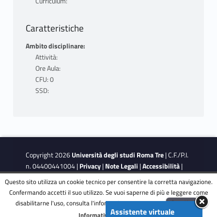
Curriculum:
Caratteristiche
Ambito disciplinare:
Attività:
Ore Aula:
CFU: 0
SSD:
Copyright 2026
Università degli studi Roma Tre
| C.F./P.I.
n. 04400441004 |
Privacy
|
Note Legali
|
Accessibilità
|
Obiettivi di accessibilità
|
Dichiarazione di accessibilità
Questo sito utilizza un cookie tecnico per consentire la corretta navigazione.
Confermando accetti il suo utilizzo. Se vuoi saperne di più e leggere come
disabilitarne l'uso, consulta l'informativa estesa.
ENG
Accetta
This site is protected by reCAPTCHA and the Google
Privacy
Assistente virtuale
Menu
Informativa completa
Policy
and
Terms of Service
apply.