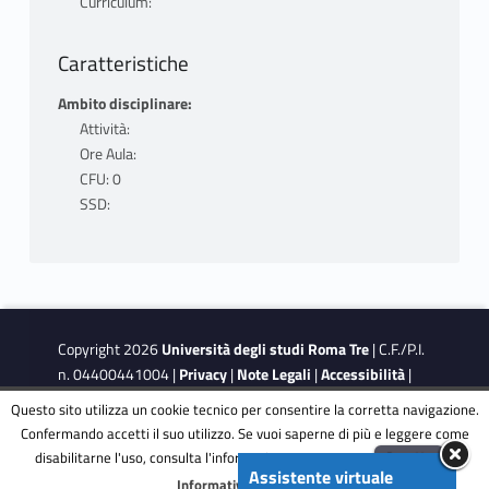
Curriculum:
Caratteristiche
Ambito disciplinare:
Attività:
Ore Aula:
CFU: 0
SSD:
Copyright 2026
Università degli studi Roma Tre
| C.F./P.I.
n. 04400441004 |
Privacy
|
Note Legali
|
Accessibilità
|
Obiettivi di accessibilità
|
Dichiarazione di accessibilità
Questo sito utilizza un cookie tecnico per consentire la corretta navigazione.
Confermando accetti il suo utilizzo. Se vuoi saperne di più e leggere come
disabilitarne l'uso, consulta l'informativa estesa.
ENG
Accetta
This site is protected by reCAPTCHA and the Google
Privacy
Assistente virtuale
Menu
Informativa completa
Policy
and
Terms of Service
apply.