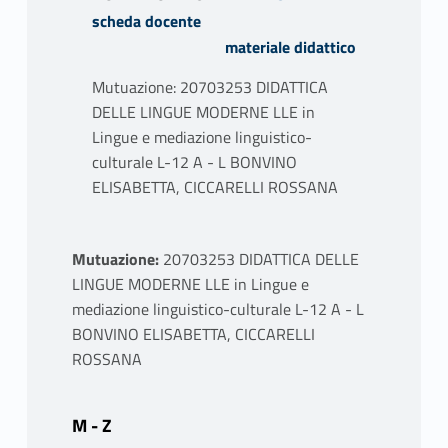
scheda docente
materiale didattico
Mutuazione: 20703253 DIDATTICA
DELLE LINGUE MODERNE LLE in
Lingue e mediazione linguistico-
culturale L-12 A - L BONVINO
ELISABETTA, CICCARELLI ROSSANA
PROGRAMMA
Mutuazione:
20703253 DIDATTICA DELLE
DURANTE LE LEZIONI SARANNO
LINGUE MODERNE LLE in Lingue e
AFFRONTATI I SEGUENTI ARGOMENTI:
mediazione linguistico-culturale L-12 A - L
1) Acquisizione e apprendimento della
BONVINO ELISABETTA, CICCARELLI
L2;
ROSSANA
2) Plurilinguismo, multilinguismo,
bilinguismo;
M - Z
3) Interlingua;