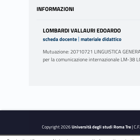
INFORMAZIONI
LOMBARDI VALLAURI EDOARDO
|
scheda docente
materiale didattico
Mutuazione: 20710721 LINGUISTICA GENERA
per la comunicazione internazionale LM-
PROGRAMMA
- La teoria degli atti linguistici. Funzione locut
- Il Principio di Cooperazione e la teoria delle 
- Il contesto linguistico ed extralinguistico, l’
- Il contesto. Deissi e anafora.
- Faccia e Cortesia
- Cultura e linguaggio. Linguistica, antropolog
Copyright 2026
Università degli studi Roma Tre
| C.
- Le presupposizioni linguistiche: presupposizi