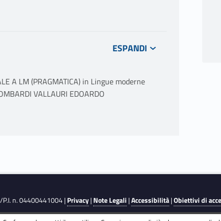
LE A LM (PRAGMATICA) in Lingue moderne
38 LOMBARDI VALLAURI EDOARDO
iva, illocutiva, perlocutiva.
implicature; la Teoria della Pertinenza.
ambiguità.
ia, etnografia.
F./P.I. n. 04400441004 |
Privacy
|
Note Legali
|
Accessibilità
|
Obiettivi di acc
one di esistenza, presupposizione di verità.