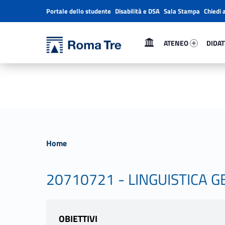
Portale dello studente
Disabilità e DSA
Sala Stampa
Chiedi 
Header info sidebar
Primary Menu
Ateneo 95507-1
Didatt
Università Roma Tre
Università Roma Tre
ATENEO
DIDAT
L’Università degli Studi Roma Tre è un’università giovane e per giovani, è nata nel 1992 ed è rapidamente cresciuta sia in termini di studenti che di corsi di studio offerti. Sono attivi 13 dipartimenti che offrono corsi di Laurea, Laurea magistrale, Master, Corsi di perfezionamento, Dottorati di ricerca e Scuole di specializzazione
Home
20710721 - LINGUISTICA 
OBIETTIVI