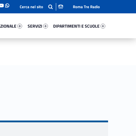
Roma Tre Radio
onale 81004-93
Servizi 292-114
Dipartimenti E Scuole 93302-140
ZIONALE
SERVIZI
DIPARTIMENTI E SCUOLE