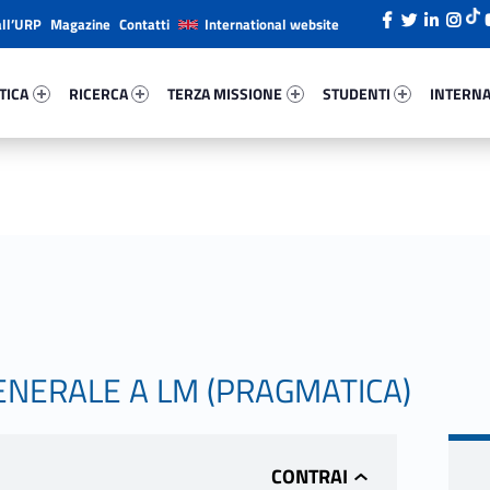
all’URP
Magazine
Contatti
International website
ica 16857-26
Ricerca 9385-38
Terza Missione 80507-49
Studenti 75800-66
Internazi
TICA
RICERCA
TERZA MISSIONE
STUDENTI
INTERNA
GENERALE A LM (PRAGMATICA)