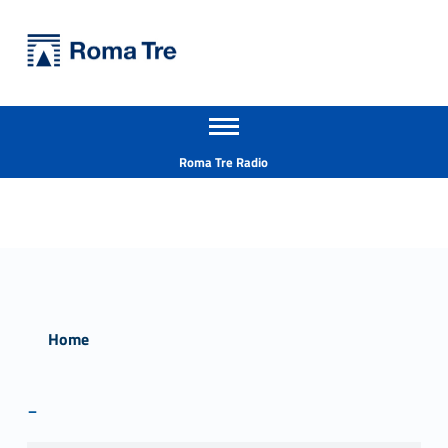
Primary Menu
Università Roma Tre
Università Roma Tre
Apri il menu secondario
L’Università degli Studi Roma Tre è un’università giovane e per giovani, è nata nel 1992 ed è rapidamente cresciuta sia in termini di studenti che di corsi di studio offerti. Sono attivi 13 dipartimenti che offrono corsi di Laurea, Laurea magistrale, Master, Corsi di perfezionamento, Dottorati di ricerca e Scuole di specializzazione
Header info sidebar
Roma Tre Radio
Home
-