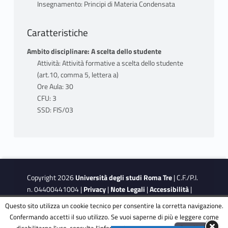
Insegnamento: Principi di Materia Condensata
MODALITÀ EROGAZIONE
Caratteristiche
Il corso completo consta di due parti svolte
da due docenti. Modalità di svolgimento della
Ambito disciplinare: A scelta dello studente
prima parte: Lezioni frontali con uso della
Attività: Attività formative a scelta dello studente
lavagna e di diapositive/presentazioni. Nel
(art.10, comma 5, lettera a)
caso di un prolungamento dell’emergenza
Ore Aula: 30
sanitaria da COVID-19 saranno recepite
CFU: 3
tutte le disposizioni che regolino le modalità
SSD: FIS/03
di svolgimento delle attività didattiche e
della valutazione degli studenti. In
particolare le lezioni si terranno online in
diretta su teams e il materiale sarà messo
su moodle.
Copyright 2026
Università degli studi Roma Tre
| C.F./P.I.
n. 04400441004 |
Privacy
|
Note Legali
|
Accessibilità
|
MODALITÀ FREQUENZA
Obiettivi di accessibilità
|
Dichiarazione di accessibilità
Questo sito utilizza un cookie tecnico per consentire la corretta navigazione.
La frequenza è fortemente consigliata
Confermando accetti il suo utilizzo. Se vuoi saperne di più e leggere come
disabilitarne l'uso, consulta l'informativa estesa.
ENG
Accetta