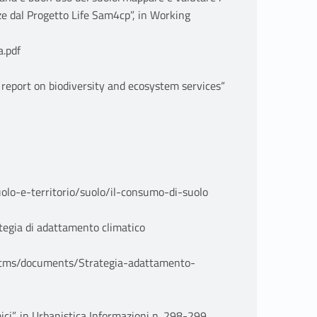
nze dal Progetto Life Sam4cp”, in Working
.pdf
eport on biodiversity and ecosystem services“
uolo-e-territorio/suolo/il-consumo-di-suolo
tegia di adattamento climatico
/cms/documents/Strategia-adattamento-
ici”, in Urbanistica Informazioni n. 298-299,