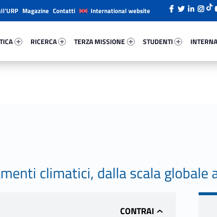
all’URP
Magazine
Contatti
International website
ica 78219-26
Ricerca 13354-38
Terza Missione 20972-49
Studenti 62418-66
Internazi
TICA
RICERCA
TERZA MISSIONE
STUDENTI
INTERNA
nti climatici, dalla scala globale a