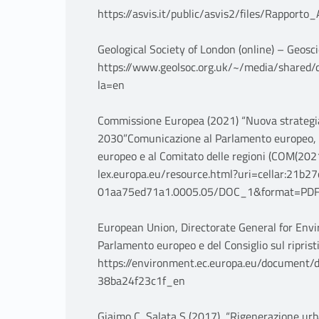
https://asvis.it/public/asvis2/files/Rappo
Geological Society of London (online) – Geosci
https://www.geolsoc.org.uk/~/media/share
la=en
Commissione Europea (2021) “Nuova strategia d
2030”Comunicazione al Parlamento europeo, al
europeo e al Comitato delle regioni (COM(2021)
lex.europa.eu/resource.html?uri=cellar:21b
01aa75ed71a1.0005.05/DOC_1&format=PD
European Union, Directorate General for Env
Parlamento europeo e del Consiglio sul ripris
https://environment.ec.europa.eu/documen
38ba24f23c1f_en
Giaimo C, Salata S (2017), “Rigenerazione urb