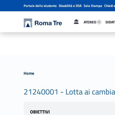
Portale dello studente
Disabilità e DSA
Sala Stampa
Chiedi 
Header info sidebar
Primary Menu
Ateneo 45445-1
Didatt
Università Roma Tre
Università Roma Tre
ATENEO
DIDAT
L’Università degli Studi Roma Tre è un’università giovane e per giovani, è nata nel 1992 ed è rapidamente cresciuta sia in termini di studenti che di corsi di studio offerti. Sono attivi 13 dipartimenti che offrono corsi di Laurea, Laurea magistrale, Master, Corsi di perfezionamento, Dottorati di ricerca e Scuole di specializzazione
Home
21240001 - Lotta ai cambiame
OBIETTIVI