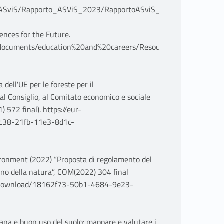
rto_ASviS/Rapporto_ASViS_2023/RapportoASviS_2023_final.pdf
ences for the Future.
d/documents/education%20and%20careers/Resources/Posters/Geos
ell'UE per le foreste per il
 Consiglio, al Comitato economico e sociale
 572 final). https://eur-
27c38-21fb-11e3-8d1c-
F
ironment (2022) “Proposta di regolamento del
tino della natura”, COM(2022) 304 final
t/download/18162f73-50b1-4684-9e23-
ana e buon uso del suolo: mappare e valutare i