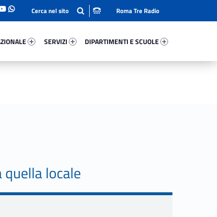
Roma Tre Radio
onale 71538-93
Servizi 80590-114
Dipartimenti E Scuole 6524-140
ZIONALE
SERVIZI
DIPARTIMENTI E SCUOLE
 quella locale