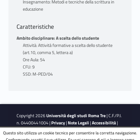
Insegnamento: Metodi e tecniche della scrittura in
educazione
Caratteristiche
Ambito disciplinare: A scelta dello studente
Attività: Attività formative a scelta dello studente
(art.10, comma 5, lettera a)
Ore Aula: 54
CFU: 9
SSD: M-PED/04
Copyright 2026
Università degli studi Roma Tre
| C.F./P.I.
n. 04400441004 |
Privacy
|
Note Legali
|
Accessibilità
|
Obiettivi di accessibilità
|
Dichiarazione di accessibilità
Questo sito utilizza un cookie tecnico per consentire la corretta navigazione.
Confermando accetti il suo utilizzo. Se vuoi saperne di più e leggere come