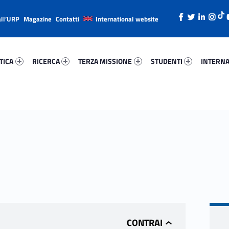
all’URP
Magazine
Contatti
International website
ica 72739-26
Ricerca 10173-38
Terza Missione 30135-49
Studenti 7601-66
Internazi
TICA
RICERCA
TERZA MISSIONE
STUDENTI
INTERNA