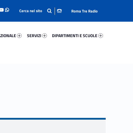
Roma Tre Radio
onale 93941-93
Servizi 5464-114
Dipartimenti E Scuole 71153-140
ZIONALE
SERVIZI
DIPARTIMENTI E SCUOLE