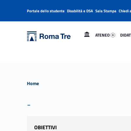
Portale dello studente
Disabilità e DSA
Sala Stampa
Chiedi 
Header info sidebar
Primary Menu
Ateneo 76425-1
Didatt
Università Roma Tre
Università Roma Tre
ATENEO
DIDAT
L’Università degli Studi Roma Tre è un’università giovane e per giovani, è nata nel 1992 ed è rapidamente cresciuta sia in termini di studenti che di corsi di studio offerti. Sono attivi 13 dipartimenti che offrono corsi di Laurea, Laurea magistrale, Master, Corsi di perfezionamento, Dottorati di ricerca e Scuole di specializzazione
Home
-
OBIETTIVI