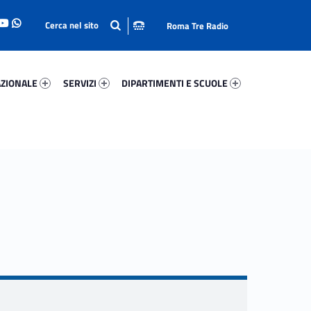
Roma Tre Radio
onale 7741-93
Servizi 37177-114
Dipartimenti E Scuole 76658-140
ZIONALE
SERVIZI
DIPARTIMENTI E SCUOLE