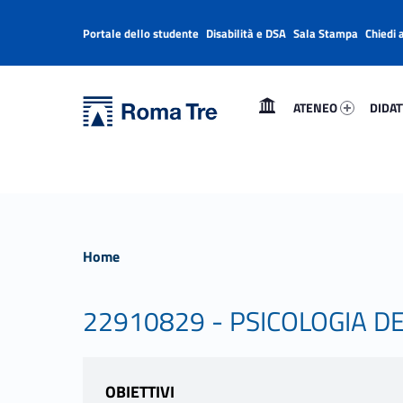
Portale dello studente
Disabilità e DSA
Sala Stampa
Chiedi 
Header info sidebar
Primary Menu
Ateneo 50231-1
Didatt
Università Roma Tre
Università Roma Tre
ATENEO
DIDAT
L’Università degli Studi Roma Tre è un’università giovane e per giovani, è nata nel 1992 ed è rapidamente cresciuta sia in termini di studenti che di corsi di studio offerti. Sono attivi 13 dipartimenti che offrono corsi di Laurea, Laurea magistrale, Master, Corsi di perfezionamento, Dottorati di ricerca e Scuole di specializzazione
Home
22910829 - PSICOLOGIA DE
OBIETTIVI