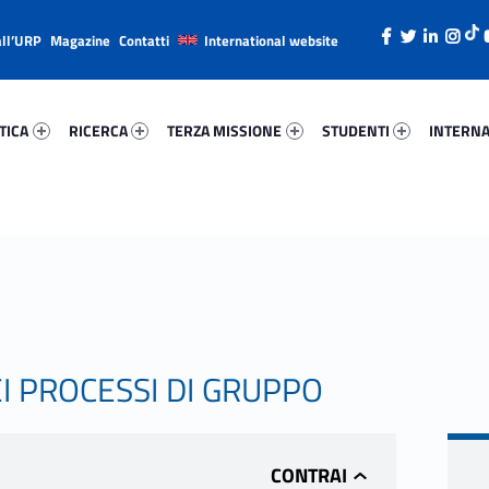
all’URP
Magazine
Contatti
International website
ica 20407-26
Ricerca 67245-38
Terza Missione 21521-49
Studenti 5906-66
Internazi
TICA
RICERCA
TERZA MISSIONE
STUDENTI
INTERNA
I PROCESSI DI GRUPPO