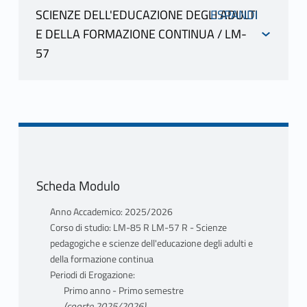
SCIENZE DELL'EDUCAZIONE DEGLI ADULTI
E DELLA FORMAZIONE CONTINUA / LM-
MARGOTTINI MASSIMO
57
scheda docente
INFORMAZIONI
materiale didattico
PROGRAMMA
MARGOTTINI MASSIMO
Il corso di Didattica dell’Orientamento
scheda docente
in prospettiva europea(12 CFU)
materiale didattico
comprende un Modulo base (6CFU), un
Scheda Modulo
Mutuazione: 22910079 DIDATTICA
Seminario (3 CFU) e un Laboratorio
DELL'ORIENTAMENTO IN
(3CFU)
Anno Accademico: 2025/2026
PROSPETTIVA EUROPEA in Scienze
Corso di studio: LM-85 R LM-57 R - Scienze
pedagogiche e scienze dell'educazione
pedagogiche e scienze dell'educazione degli adulti e
Programma del modulo base (6CFU)
degli adulti e della formazione
della formazione continua
L’Orientamento inteso nella duplice
Periodi di Erogazione:
continua LM-85 R MARGOTTINI
accezione di capacità del soggetto di
Primo anno - Primo semestre
MASSIMO
“orientarsi” nella costruzione di un
(coorte 2025/2026)