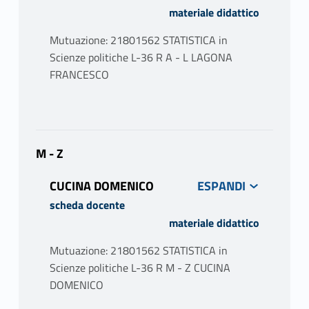
materiale didattico
Mutuazione: 21801562 STATISTICA in
Scienze politiche L-36 R A - L LAGONA
FRANCESCO
PROGRAMMA
Statistiche: grafici e sintesi numeriche.
Connessione, correlazione e regressione.
M - Z
Distribuzioni di probabilità. Distribuzioni
CUCINA DOMENICO
campionarie. Inferenza statistica: Intervalli
di confidenza, test di significatività su
scheda docente
ipotesi. Confronto di due gruppi. Modelli di
materiale didattico
regressione.
Mutuazione: 21801562 STATISTICA in
Gli argomenti teorici verranno integrati da
Scienze politiche L-36 R M - Z CUCINA
esercitazioni pratiche utilizzando il software
DOMENICO
statistico R per l'analisi statistica.