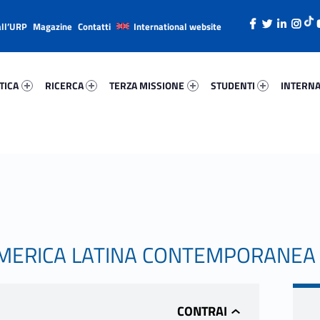
all’URP
Magazine
Contatti
International website
ica 69982-26
Ricerca 54820-38
Terza Missione 9890-49
Studenti 92931-66
Internazi
TICA
RICERCA
TERZA MISSIONE
STUDENTI
INTERNA
'AMERICA LATINA CONTEMPORANEA