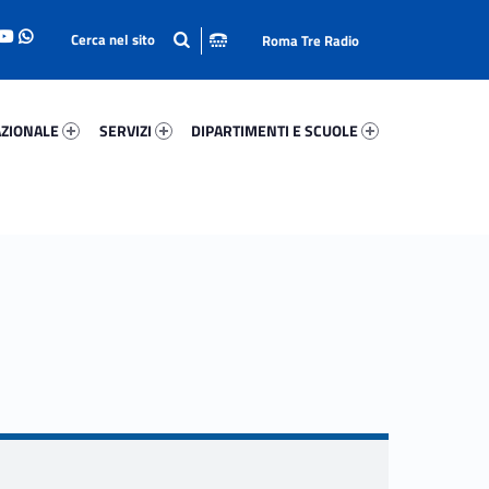
Roma Tre Radio
onale 68287-93
Servizi 20524-114
Dipartimenti E Scuole 66791-140
ZIONALE
SERVIZI
DIPARTIMENTI E SCUOLE