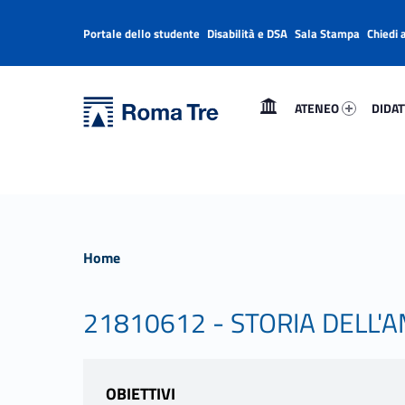
Portale dello studente
Disabilità e DSA
Sala Stampa
Chiedi 
Header info sidebar
Primary Menu
Ateneo 13393-1
Didatt
Università Roma Tre
Università Roma Tre
ATENEO
DIDAT
L’Università degli Studi Roma Tre è un’università giovane e per giovani, è nata nel 1992 ed è rapidamente cresciuta sia in termini di studenti che di corsi di studio offerti. Sono attivi 13 dipartimenti che offrono corsi di Laurea, Laurea magistrale, Master, Corsi di perfezionamento, Dottorati di ricerca e Scuole di specializzazione
Home
21810612 - STORIA DELL
OBIETTIVI