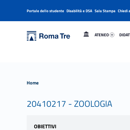
Portale dello studente
Disabilità e DSA
Sala Stampa
Chiedi 
Header info sidebar
Primary Menu
Ateneo 7061-1
Didatt
Università Roma Tre
Università Roma Tre
ATENEO
DIDAT
L’Università degli Studi Roma Tre è un’università giovane e per giovani, è nata nel 1992 ed è rapidamente cresciuta sia in termini di studenti che di corsi di studio offerti. Sono attivi 13 dipartimenti che offrono corsi di Laurea, Laurea magistrale, Master, Corsi di perfezionamento, Dottorati di ricerca e Scuole di specializzazione
Home
20410217 - ZOOLOGIA
OBIETTIVI