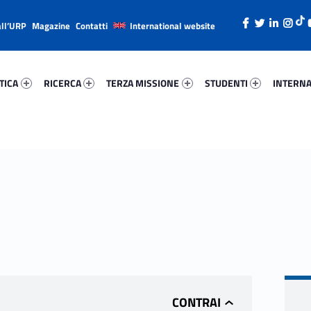
all’URP
Magazine
Contatti
International website
ica 11845-26
Ricerca 9595-38
Terza Missione 64819-49
Studenti 790-66
Internazi
TICA
RICERCA
TERZA MISSIONE
STUDENTI
INTERNA