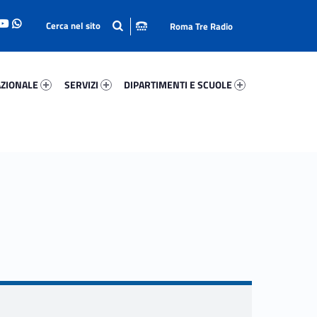
Roma Tre Radio
onale 54017-93
Servizi 52317-114
Dipartimenti E Scuole 77248-140
ZIONALE
SERVIZI
DIPARTIMENTI E SCUOLE