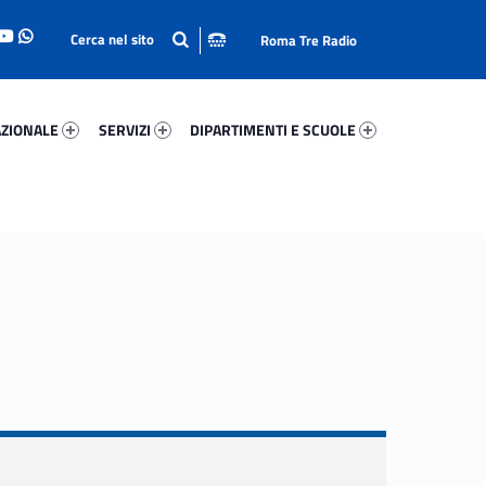
Roma Tre Radio
onale 88840-93
Servizi 4284-114
Dipartimenti E Scuole 24839-140
ZIONALE
SERVIZI
DIPARTIMENTI E SCUOLE