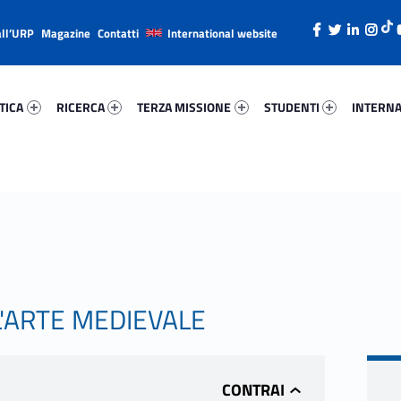
all’URP
Magazine
Contatti
International website
ica 69518-26
Ricerca 80063-38
Terza Missione 97572-49
Studenti 38281-66
Internazi
TICA
RICERCA
TERZA MISSIONE
STUDENTI
INTERNA
L'ARTE MEDIEVALE