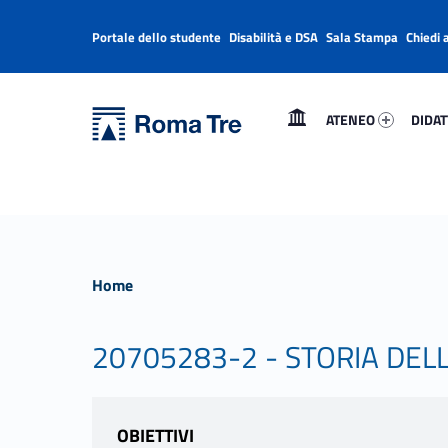
Portale dello studente
Disabilità e DSA
Sala Stampa
Chiedi 
Header info sidebar
Primary Menu
Ateneo 75989-1
Didatt
Università Roma Tre
Università Roma Tre
ATENEO
DIDAT
L’Università degli Studi Roma Tre è un’università giovane e per giovani, è nata nel 1992 ed è rapidamente cresciuta sia in termini di studenti che di corsi di studio offerti. Sono attivi 13 dipartimenti che offrono corsi di Laurea, Laurea magistrale, Master, Corsi di perfezionamento, Dottorati di ricerca e Scuole di specializzazione
Home
20705283-2 - STORIA DEL
OBIETTIVI