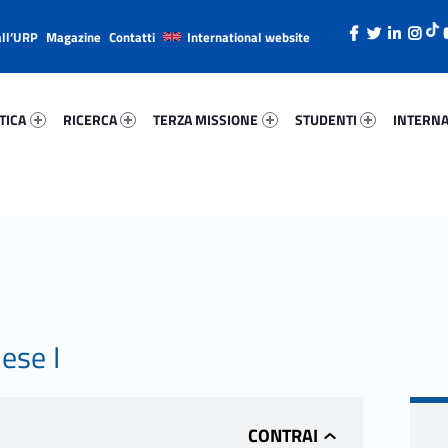
all’URP
Magazine
Contatti
International website
ica 52124-26
Ricerca 27513-38
Terza Missione 5349-49
Studenti 65384-66
Internazi
TICA
RICERCA
TERZA MISSIONE
STUDENTI
INTERNA
ese I