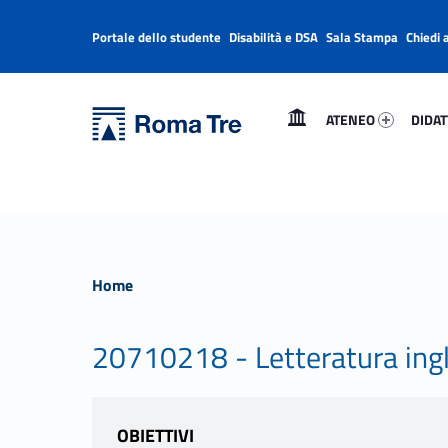
Portale dello studente
Disabilità e DSA
Sala Stampa
Chiedi 
Header info sidebar
Primary Menu
Ateneo 53231-1
Didatt
Università Roma Tre
Università Roma Tre
ATENEO
DIDAT
L’Università degli Studi Roma Tre è un’università giovane e per giovani, è nata nel 1992 ed è rapidamente cresciuta sia in termini di studenti che di corsi di studio offerti. Sono attivi 13 dipartimenti che offrono corsi di Laurea, Laurea magistrale, Master, Corsi di perfezionamento, Dottorati di ricerca e Scuole di specializzazione
Home
20710218 - Letteratura ingl
OBIETTIVI