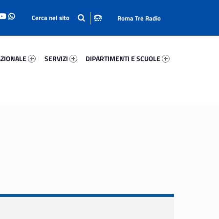
Roma Tre Radio
onale 35300-93
Servizi 76705-114
Dipartimenti E Scuole 48102-140
ZIONALE
SERVIZI
DIPARTIMENTI E SCUOLE