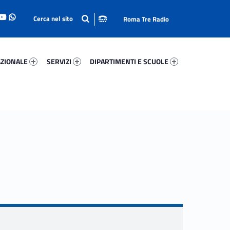
Roma Tre Radio
onale 90940-93
Servizi 22469-114
Dipartimenti E Scuole 2524-140
ZIONALE
SERVIZI
DIPARTIMENTI E SCUOLE