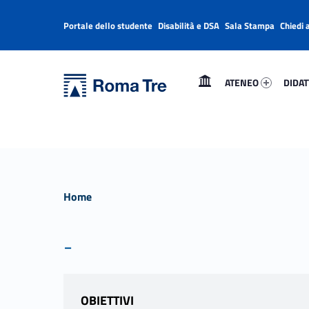
Portale dello studente
Disabilità e DSA
Sala Stampa
Chiedi 
Header info sidebar
Primary Menu
Ateneo 91198-1
Didatt
Università Roma Tre
Università Roma Tre
ATENEO
DIDAT
L’Università degli Studi Roma Tre è un’università giovane e per giovani, è nata nel 1992 ed è rapidamente cresciuta sia in termini di studenti che di corsi di studio offerti. Sono attivi 13 dipartimenti che offrono corsi di Laurea, Laurea magistrale, Master, Corsi di perfezionamento, Dottorati di ricerca e Scuole di specializzazione
Home
-
OBIETTIVI