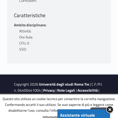
Curriculum:
Caratteristiche
Ambito disciplinare:
Attività:
Ore Aula:
CFU: 0
SSD:
Copyright 2026
Università degli studi Roma Tre
| C.F./P.I.
n. 04400441004 |
Privacy
|
Note Legali
|
Accessibilità
|
Obiettivi di accessibilità
|
Dichiarazione di accessibilità
Questo sito utilizza un cookie tecnico per consentire la corretta navigazione.
Confermando accetti il suo utilizzo. Se vuoi saperne di più e leggere come
disabilitarne l'uso, consulta l'informativa estesa.
ENG
Accetta
This site is protected by reCAPTCHA and the Google
Privacy
Assistente virtuale
Menu
Informativa completa
Policy
and
Terms of Service
apply.