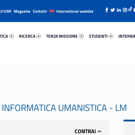
all’URP
Magazine
Contatti
International website
ica 43838-26
Ricerca 65669-38
Terza Missione 6446-49
Studenti 13403-66
Internazi
TICA
RICERCA
TERZA MISSIONE
STUDENTI
INTERNA
E INFORMATICA UMANISTICA - LM