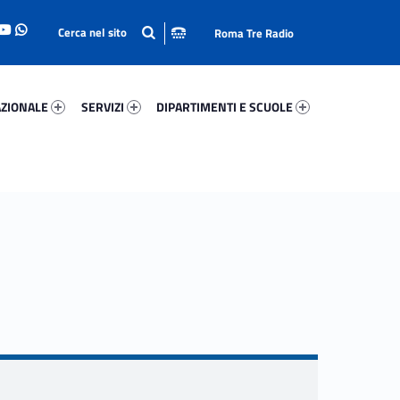
Roma Tre Radio
onale 89078-93
Servizi 34025-114
Dipartimenti E Scuole 46707-140
ZIONALE
SERVIZI
DIPARTIMENTI E SCUOLE