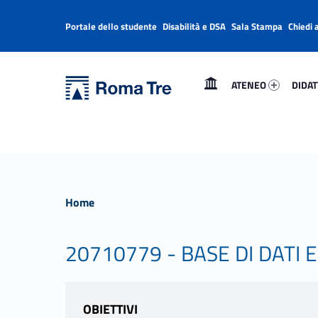
Portale dello studente
Disabilità e DSA
Sala Stampa
Chiedi 
Header info sidebar
Primary Menu
Ateneo 41624-1
Didatt
Università Roma Tre
Università Roma Tre
ATENEO
DIDAT
L’Università degli Studi Roma Tre è un’università giovane e per giovani, è nata nel 1992 ed è rapidamente cresciuta sia in termini di studenti che di corsi di studio offerti. Sono attivi 13 dipartimenti che offrono corsi di Laurea, Laurea magistrale, Master, Corsi di perfezionamento, Dottorati di ricerca e Scuole di specializzazione
Home
20710779 - BASE DI DATI 
OBIETTIVI