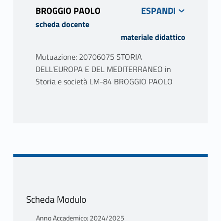
BROGGIO PAOLO
scheda docente
materiale didattico
Mutuazione: 20706075 STORIA
DELL'EUROPA E DEL MEDITERRANEO in
Storia e società LM-84 BROGGIO PAOLO
PROGRAMMA
Mai come in questi ultimi anni l’idea di
Europa è stata al centro del dibattito
pubblico: per alcuni si tratta dell’unica
ancora di salvezza contro nazionalismi e
guerre, per altri è la causa ultima di tutti i
nostri problemi e malesseri, soprattutto
Scheda Modulo
economici. L’invasione dell’Ucraina da parte
della Russia di Vladimir Putin nel febbraio
Anno Accademico: 2024/2025