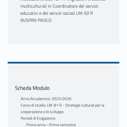
multiculturali in Coordinatore dei servizi
educativi e dei servizi sociali LM-50 R
RUSPINI PAOLO
PROGRAMMA
Nella prima parte del corso, partendo dalla
definizione di migrante internazionale
adottata dalle Nazioni Unite, si tenterà di
decostruire percezione e realtà dei fenomeni
migratori sotto osservazione con un breve
excursus storico a partire dal secondo
Scheda Modulo
dopoguerra. Enfasi verrà posta sull'attuale
carattere multimodale delle migrazioni
Anno Accademico: 2025/2026
internazionali e sul transnazionalismo dei
Corso di studio: LM-81 R - Strategie culturali per la
migranti e delle diaspore declinato nei
cooperazione e lo sviluppo
contesti economico, politico, sociale ed
Periodi di Erogazione:
educativo. Multiculturalismo,
Primo anno - Primo semestre