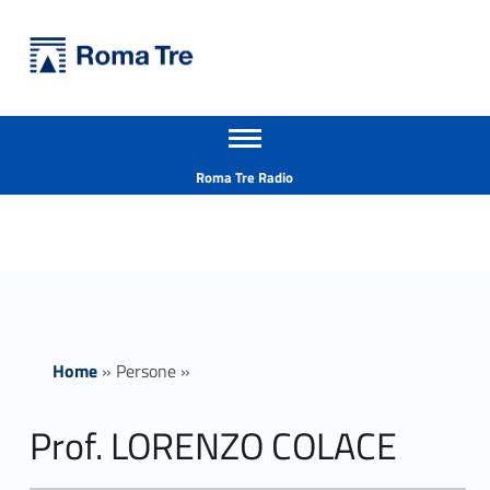
Primary Menu
Università Roma Tre
Prof. LORENZO COLACE - Università Roma Tre
Apri il menu secondario
L’Università degli Studi Roma Tre è un’università giovane e per giovani, è nata nel 1992 ed è rapidamente cresciuta sia in termini di studenti che di corsi di studio offerti. Sono attivi 13 dipartimenti che offrono corsi di Laurea, Laurea magistrale, Master, Corsi di perfezionamento, Dottorati di ricerca e Scuole di specializzazione
Header info sidebar
Roma Tre Radio
Home
»
Persone
»
Prof. LORENZO COLACE