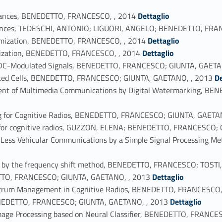
Link identifier #identifier_person_172646-59
pliances, BENEDETTO, FRANCESCO, , 2014
Dettaglio
ppliances, TEDESCHI, ANTONIO; LIGUORI, ANGELO; BENEDETTO, FRA
Link identifier #identifier_person_147539-61
timization, BENEDETTO, FRANCESCO, , 2014
Dettaglio
Link identifier #identifier_person_158952-62
imization, BENEDETTO, FRANCESCO, , 2014
Dettaglio
 BOC-Modulated Signals, BENEDETTO, FRANCESCO; GIUNTA, GAETA
Link identifier #identifier_person_6373-64
related Cells, BENEDETTO, FRANCESCO; GIUNTA, GAETANO, , 2013
De
sment of Multimedia Communications by Digital Watermarking, 
ng for Cognitive Radios, BENEDETTO, FRANCESCO; GIUNTA, GAETA
ng for cognitive radios, GUZZON, ELENA; BENEDETTO, FRANCESCO;
re-Less Vehicular Communications by a Simple Signal Processin
ion by the frequency shift method, BENEDETTO, FRANCESCO; TOSTI,
Link identifier #identifier_person_33089-70
DETTO, FRANCESCO; GIUNTA, GAETANO, , 2013
Dettaglio
ctrum Management in Cognitive Radios, BENEDETTO, FRANCESCO,
Link identifier #identifier_person_167186-72
BENEDETTO, FRANCESCO; GIUNTA, GAETANO, , 2013
Dettaglio
 Image Processing based on Neural Classifier, BENEDETTO, FRAN