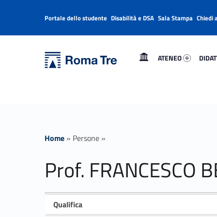
Portale dello studente
Disabilità e DSA
Sala Stampa
Chiedi 
Header info sidebar
Primary Menu
Ateneo 23537-1
Didatt
Università Roma Tre
Prof. FRANCESCO BENEDETTO ricerca - Università Roma Tre
ATENEO
DIDAT
L’Università degli Studi Roma Tre è un’università giovane e per giovani, è nata nel 1992 ed è rapidamente cresciuta sia in termini di studenti che di corsi di studio offerti. Sono attivi 13 dipartimenti che offrono corsi di Laurea, Laurea magistrale, Master, Corsi di perfezionamento, Dottorati di ricerca e Scuole di specializzazione
Home
»
Persone
»
Prof. FRANCESCO 
Qualifica