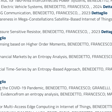
f AGC for Two-Area Interconnected Power Systems, BENEDETTO,
Link identifier #identifier_person_181424-22
 Electric Vehicle Systems, BENEDETTO, FRANCESCO, , 2024
Detta
Link identifier #identifier_person_73990-23
g 5G Communication, BENEDETTO, FRANCESCO, , 2023
Dettaglio
wareness in Mega-Constellations Satellite-Based Internet of Th
Link identifier #identifier_person_35243-25
essure Sensitive Resistor, BENEDETTO, FRANCESCO, , 2023
Dettag
glio
 Sensing based on Higher Order Moments, BENEDETTO, FRANCESC
n Financial Markets by an Entropy Analysis, BENEDETTO, FRANCE
ancial Time-Series by an Entropy-Based Approach, BENEDETTO,
glio
uring the COVID-19 Pandemic, BENEDETTO, FRANCESCO; GRANELLI, 
nce? Evidencefrom an entropy analysis, BENEDETTO, FRANCESCO;
y for Multi-Access Edge Computing in Internet of Things, BENEDE