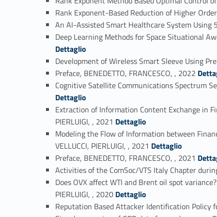
Rank Exponent Method Based Optimal Control o
Rank Exponent-Based Reduction of Higher Order
An AI-Assisted Smart Healthcare System Usin
Deep Learning Methods for Space Situational A
Dettaglio
Development of Wireless Smart Sleeve Using Pr
Link identifier #identifier_person_139392-26
Preface, BENEDETTO, FRANCESCO, , 2022
Detta
Cognitive Satellite Communications Spectrum
Dettaglio
Extraction of Information Content Exchange i
Link identifier #identifier_person_128035-28
PIERLUIGI, , 2021
Dettaglio
Modeling the Flow of Information between Fin
Link identifier #identifier_person_109015-29
VELLUCCI, PIERLUIGI, , 2021
Dettaglio
Link identifier #identifier_person_173776-30
Preface, BENEDETTO, FRANCESCO, , 2021
Detta
Activities of the ComSoc/VTS Italy Chapter d
Does OVX affect WTI and Brent oil spot varia
Link identifier #identifier_person_88080-32
PIERLUIGI, , 2020
Dettaglio
Reputation Based Attacker Identification Polic