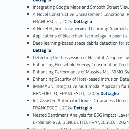
Integrating Google Maps and Smooth Street Vie
A Novel Constructive Unceasement Conditional R
Link identifier #identifier_person_58534-10
FRANCESCO, , 2024
Dettaglio
A Novel Hybrid Unsupervised Learning Approach
Applications of blockchain technology in peer-
Deep learning-based space debris detection for 
Dettaglio
Detecting the Possession of Harmful Weapons 
Enhancing Household Energy Consumption Predi
Enhancing Performance of Massive MU-MIMO Sy
Enhancing Security of Host-based Intrusion Det
IMNMAGN: Integrative Multimodal Approach for E
Link identifier #identifier_person_81308-18
BENEDETTO, FRANCESCO, , 2024
Dettaglio
IoT-Assisted Automatic Driver Drowsiness Dete
Link identifier #identifier_person_48629-19
FRANCESCO, , 2024
Dettaglio
Nested Sentiment Analysis for ESG Impact: Leve
Explainable AI, BENEDETTO, FRANCESCO, , 202