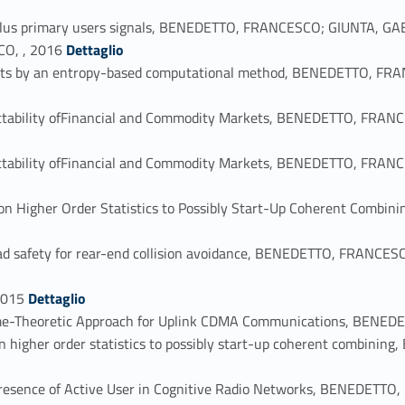
dulus primary users signals, BENEDETTO, FRANCESCO; GIUNTA, GA
Link identifier #identifier_person_76190-49
CO, , 2016
Dettaglio
arkets by an entropy-based computational method, BENEDETTO,
ictability ofFinancial and Commodity Markets, BENEDETTO, FR
ictability ofFinancial and Commodity Markets, BENEDETTO, FR
ed on Higher Order Statistics to Possibly Start-Up Coherent Co
ad safety for rear-end collision avoidance, BENEDETTO, FRANCE
Link identifier #identifier_person_143056-55
2015
Dettaglio
Game-Theoretic Approach for Uplink CDMA Communications, BENE
d on higher order statistics to possibly start-up coherent comb
he Presence of Active User in Cognitive Radio Networks, BENED