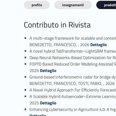
profilo
insegnamenti
prodotti
Contributo in Rivista
A multi-stage framework for scalable and context
Link identifier #identifier_person_89672-1
BENEDETTO, FRANCESCO, , 2026
Dettaglio
A novel hybrid TabTransformer–LightGBM framew
Deep Neural Networks-Based Optimization for R
FOPTD Based Reduced Order Modeling Assisted R
Link identifier #identifier_person_1030-4
2026
Dettaglio
Ground-based interferometric radar for bridge d
Link identifier #identi
BENEDETTO, FRANCESCO; TOSTI, FABIO, , 2026
A Novel Hybrid Approach For Efficiently Foreca
A Scalable Hybrid Autoencoder–Extreme Learnin
Link identifier #identifier_person_101177-7
2025
Dettaglio
Enhancing cybersecurity in Agriculture 4.0: A 
Dettaglio