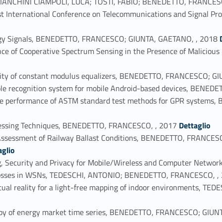
s, BIANCHINI CIAMPOLI, LUCA; TOSTI, FABIO; BENEDETTO, FRANCES
1st International Conference on Telecommunications and Signal 
Link identifier #iden
ergy Signals, BENEDETTO, FRANCESCO; GIUNTA, GAETANO, , 2018
ance of Cooperative Spectrum Sensing in the Presence of Malici
mality of constant modulus equalizers, BENEDETTO, FRANCESCO; G
ole recognition system for mobile Android-based devices, BENED
 the performance of ASTM standard test methods for GPR systems
Link identifier #identifier_person_168619-41
cessing Techniques, BENEDETTO, FRANCESCO, , 2017
Dettaglio
 Assessment of Railway Ballast Conditions, BENEDETTO, FRANCESC
aglio
sing, Security and Privacy for Mobile/Wireless and Computer Net
et losses in WSNs, TEDESCHI, ANTONIO; BENEDETTO, FRANCESCO, ,
rtual reality for a light-free mapping of indoor environments,
tropy of energy market time series, BENEDETTO, FRANCESCO; G