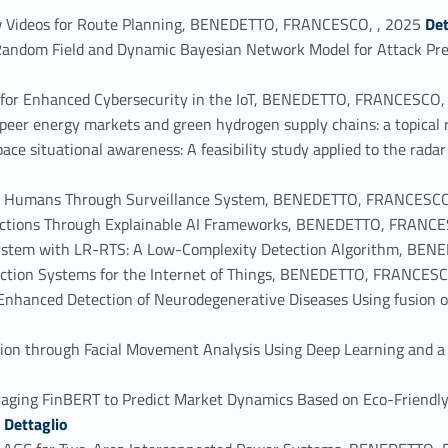
Link identifier #identifier_person_121358-9
w Videos for Route Planning, BENEDETTO, FRANCESCO, , 2025
Det
andom Field and Dynamic Bayesian Network Model for Attack Pred
 for Enhanced Cybersecurity in the IoT, BENEDETTO, FRANCESCO,
to-peer energy markets and green hydrogen supply chains: a topi
space situational awareness: A feasibility study applied to the r
by Humans Through Surveillance System, BENEDETTO, FRANCESCO
ctions Through Explainable AI Frameworks, BENEDETTO, FRANCE
stem with LR-RTS: A Low-Complexity Detection Algorithm, BEN
ection Systems for the Internet of Things, BENEDETTO, FRANCESC
nhanced Detection of Neurodegenerative Diseases Using fusion o
ction through Facial Movement Analysis Using Deep Learning and
raging FinBERT to Predict Market Dynamics Based on Eco-Friendl
Link identifier #identifier_person_68370-20
4
Dettaglio