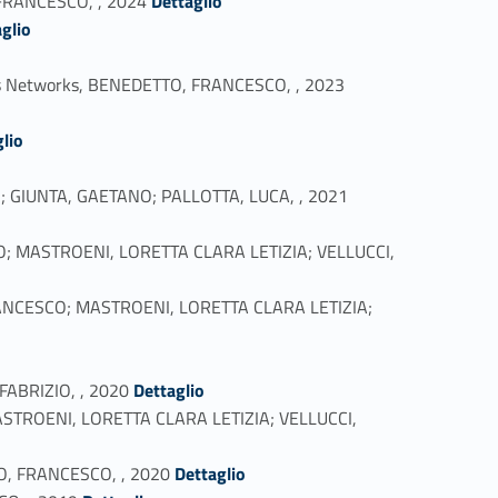
 FRANCESCO, , 2024
Dettaglio
glio
Link identifier #identifier_person_79151-24
ings Networks, BENEDETTO, FRANCESCO, , 2023
lio
Link identifier #identifier_person_174702-27
O; GIUNTA, GAETANO; PALLOTTA, LUCA, , 2021
SCO; MASTROENI, LORETTA CLARA LETIZIA; VELLUCCI,
 FRANCESCO; MASTROENI, LORETTA CLARA LETIZIA;
Link identifier #identifier_person_26154-31
FABRIZIO, , 2020
Dettaglio
 MASTROENI, LORETTA CLARA LETIZIA; VELLUCCI,
Link identifier #identifier_person_129678-33
TTO, FRANCESCO, , 2020
Dettaglio
Link identifier #identifier_person_49853-34