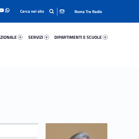
Roma Tre Radio
onale 26999-93
Servizi 52273-114
Dipartimenti E Scuole 41755-140
ZIONALE
SERVIZI
DIPARTIMENTI E SCUOLE