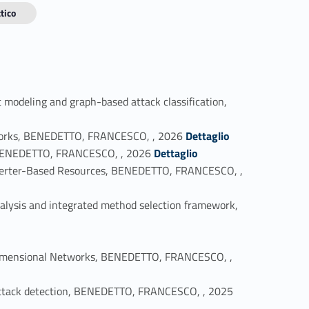
tico
 modeling and graph-based attack classification,
Link identifier #identifier_person_80618-2
etworks, BENEDETTO, FRANCESCO, , 2026
Dettaglio
Link identifier #identifier_person_189784-3
, BENEDETTO, FRANCESCO, , 2026
Dettaglio
Inverter-Based Resources, BENEDETTO, FRANCESCO, ,
nalysis and integrated method selection framework,
-Dimensional Networks, BENEDETTO, FRANCESCO, ,
Link identifier #identifier_person_15191-8
 attack detection, BENEDETTO, FRANCESCO, , 2025