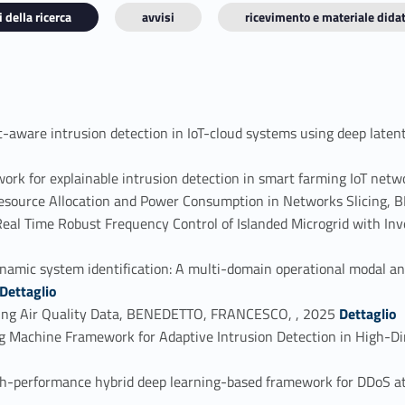
 della ricerca
avvisi
ricevimento e materiale didat
-aware intrusion detection in IoT-cloud systems using deep latent
ork for explainable intrusion detection in smart farming IoT n
esource Allocation and Power Consumption in Networks Slicing
eal Time Robust Frequency Control of Islanded Microgrid with 
ynamic system identification: A multi-domain operational modal a
fier_person_179585-5
Dettaglio
Link identifier #identifier_person_14406-6
sting Air Quality Data, BENEDETTO, FRANCESCO, , 2025
Dettaglio
g Machine Framework for Adaptive Intrusion Detection in High
high-performance hybrid deep learning-based framework for DDoS