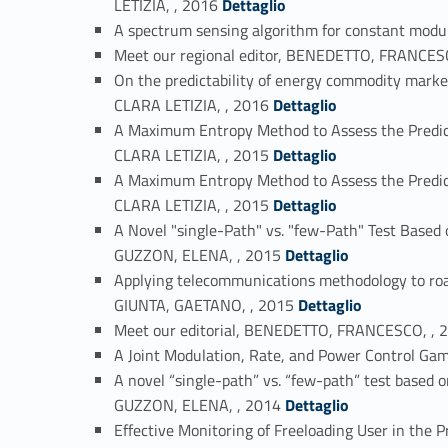
LETIZIA, , 2016
Dettaglio
A spectrum sensing algorithm for constant mo
Meet our regional editor, BENEDETTO, FRANCES
On the predictability of energy commodity m
Link identifier #identifier_person_4440-50
CLARA LETIZIA, , 2016
Dettaglio
A Maximum Entropy Method to Assess the Pred
Link identifier #identifier_person_34349-51
CLARA LETIZIA, , 2015
Dettaglio
A Maximum Entropy Method to Assess the Pred
Link identifier #identifier_person_66081-52
CLARA LETIZIA, , 2015
Dettaglio
A Novel "single-Path" vs. "few-Path" Test Bas
Link identifier #identifier_person_113077-53
GUZZON, ELENA, , 2015
Dettaglio
Applying telecommunications methodology to ro
Link identifier #identifier_person_92035-54
GIUNTA, GAETANO, , 2015
Dettaglio
Meet our editorial, BENEDETTO, FRANCESCO, , 
A Joint Modulation, Rate, and Power Control 
A novel “single-path” vs. “few-path” test base
Link identifier #identifier_person_166561-57
GUZZON, ELENA, , 2014
Dettaglio
Effective Monitoring of Freeloading User in t
Link identifier #identifier_person_171235-58