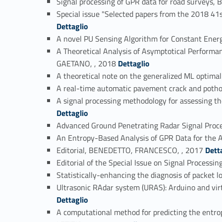
Signal processing of GPR data for road survey
Special issue "Selected papers from the 2018 4
Dettaglio
A novel PU Sensing Algorithm for Constant En
A Theoretical Analysis of Asymptotical Perform
Link identifier #identifier_person_19133-37
GAETANO, , 2018
Dettaglio
A theoretical note on the generalized ML opti
A real-time automatic pavement crack and poth
A signal processing methodology for assessing
Dettaglio
Advanced Ground Penetrating Radar Signal Pro
An Entropy-Based Analysis of GPR Data for the
Link identifier #identifier_person_80762-43
Editorial, BENEDETTO, FRANCESCO, , 2017
Dett
Editorial of the Special Issue on Signal Proces
Statistically-enhancing the diagnosis of pack
Ultrasonic RAdar system (URAS): Arduino and vi
Dettaglio
A computational method for predicting the en
Link identifier #identifier_person_142722-47