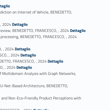
taglio
iction on Internet of Vehicle, BENEDETTO,
Link identifier #identifier_person_110999-11
 , 2024
Dettaglio
Link identifier #identifier_person_196312-12
cal review, BENEDETTO, FRANCESCO, , 2024
Dettaglio
Link identifier #identifier_person_70311-13
adar processing, BENEDETTO, FRANCESCO, , 2024
Link identifier #identifier_person_32810-14
, , 2024
Dettaglio
Link identifier #identifier_person_4576-15
SCO, , 2024
Dettaglio
Link identifier #identifier_person_154056-16
EDETTO, FRANCESCO, , 2024
Dettaglio
Link identifier #identifier_person_83767-17
O, , 2024
Dettaglio
f Multidomain Analysis with Graph Networks,
 a U-Net-Based Architecture, BENEDETTO,
y and Non-Eco-Friendly Product Perceptions with
Link identifier #identifier_person_180310-21