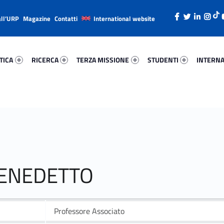
all’URP
Magazine
Contatti
International website
ica 88741-26
Ricerca 4155-38
Terza Missione 66579-49
Studenti 74249-66
Internazi
TICA
RICERCA
TERZA MISSIONE
STUDENTI
INTERNA
BENEDETTO
Professore Associato