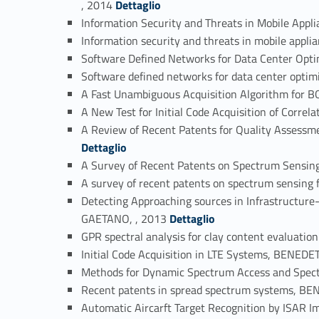
, 2014
Dettaglio
Information Security and Threats in Mobile Ap
Information security and threats in mobile a
Software Defined Networks for Data Center Op
Software defined networks for data center opt
A Fast Unambiguous Acquisition Algorithm for
A New Test for Initial Code Acquisition of Cor
A Review of Recent Patents for Quality Asses
Dettaglio
A Survey of Recent Patents on Spectrum Sensi
A survey of recent patents on spectrum sensi
Detecting Approaching sources in Infrastructu
Link identifier #identifier_person_92133-68
GAETANO, , 2013
Dettaglio
GPR spectral analysis for clay content evaluat
Initial Code Acquisition in LTE Systems, BENE
Methods for Dynamic Spectrum Access and Spe
Recent patents in spread spectrum systems, 
Automatic Aircarft Target Recognition by ISAR
Link identifier #identifier_person_155473-73